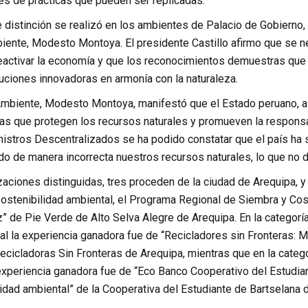
és de prácticas que pueden ser replicadas.
distinción se realizó en los ambientes de Palacio de Gobierno, 
biente, Modesto Montoya. El presidente Castillo afirmo que se 
eactivar la economía y que los reconocimientos demuestras que
uciones innovadoras en armonía con la naturaleza.
 Ambiente, Modesto Montoya, manifestó que el Estado peruano, a
as que protegen los recursos naturales y promueven la responsa
istros Descentralizados se ha podido constatar que el país h
o de manera incorrecta nuestros recursos naturales, lo que no d
zaciones distinguidas, tres proceden de la ciudad de Arequipa, y
 sostenibilidad ambiental, el Programa Regional de Siembra y C
z” de Pie Verde de Alto Selva Alegre de Arequipa. En la categoría
l la experiencia ganadora fue de “Recicladores sin Fronteras: M
ecicladoras Sin Fronteras de Arequipa, mientras que en la categ
experiencia ganadora fue de “Eco Banco Cooperativo del Estudian
idad ambiental” de la Cooperativa del Estudiante de Bartselana 