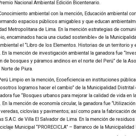
remio Nacional Ambiental Edición Bicentenario.
Conocimiento ambiental con la mención, Educación ambiental comu
formando espacios públicos amigables y que educan ambientalme
idad Metropolitana de Lima
.
En la mención estrategias de comuni
o, encaminados hacia una ciudad sostenible» de la Municipalidad
biental el “Libro de los Elementos. Historias de un territorio y
 En la mención de investigación ambiental la ganadora fue “Invest
n de bosques y páramos andinos en el norte del Perú” de la Asoc
 Norte de Piura.
Perú Limpio en la mención, Ecoeficiencia en instituciones públic
osotros logramos hacer el cambio” de la Municipalidad Distrital 
adora fue “Bosques urbanos para mejorar la calidad de vida en l
 En la mención de economía circular, la ganadora fue “Utilizació
 veredas, ciclovías y pavimentos; así como para la fabricación d
s S.A.C. de Villa El Salvador de Lima. En la mención de residuos 
iclaje Municipal “PRORECICLA” – Barranco de la Municipalidad Di