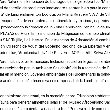
Perú Natural en la mención de bionegocios, la ganadora fue “Mish
el desarrollo de productos innovadores sostenibles para la con
rú” de Emprendimientos Ecológicos Misha Rastrera S.A.C. de Vill
recuperación de ecosistemas continentales y marinos, especies y
l promoviendo la creación de la Zona Reservada Península de Ill
LAYAS de Piura. En la mención de Mitigación del cambio climáti
 SAC Trujillo, La Libertad. En la mención de Adaptación al camb
a y Cosecha de Agua” del Gobierno Regional de La Libertad y en 
adora fue, “Arbolandia feliz” de Pie verde AQP de Alto Selva Ale
Perú Inclusivo, en la mención, Inclusión social en la gestión ambi
es reciclando por un Ambiente Saludable” de la Asociación de Re
ial en la mención, Jóvenes ambientales del Bicentenario la gana
cación e inclusión financiera con responsabilidad ambiental” de
conocimiento ambiental, en la mención sobre Educación ambiental 
 y fauna para generar alimentos sanos” del Museo Afroperuano S
comunicación ambiental la ganadora fue, “Primera red de comuni