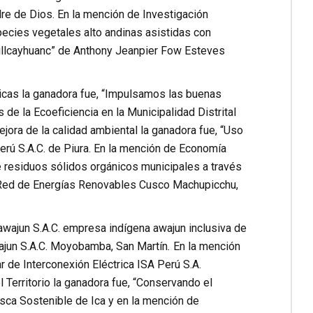
 de Dios. En la mención de Investigación
pecies vegetales alto andinas asistidas con
uillcayhuanc” de Anthony Jeanpier Fow Esteves
licas la ganadora fue, “Impulsamos las buenas
 de la Ecoeficiencia en la Municipalidad Distrital
ejora de la calidad ambiental la ganadora fue, “Uso
rú S.A.C. de Piura. En la mención de Economía
 de residuos sólidos orgánicos municipales a través
la Red de Energías Renovables Cusco Machupicchu,
iawajun S.A.C. empresa indígena awajun inclusiva de
ajun S.A.C. Moyobamba, San Martín
.
En la mención
 de Interconexión Eléctrica ISA Perú S.A.
l Territorio la ganadora fue, “Conservando el
ca Sostenible de Ica y en la mención de