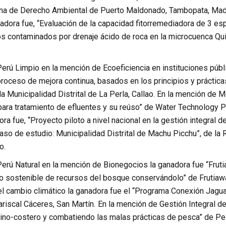
a de Derecho Ambiental de Puerto Maldonado, Tambopata, Madre
adora fue, “Evaluación de la capacidad fitorremediadora de 3 es
os contaminados por drenaje ácido de roca en la microcuenca Q
Perú Limpio en la mención de Ecoeficiencia en instituciones púb
proceso de mejora continua, basados en los principios y prácticas
la Municipalidad Distrital de La Perla, Callao. En la mención de M
ra tratamiento de efluentes y su reúso” de Water Technology Pe
dora fue, “Proyecto piloto a nivel nacional en la gestión integral
. Caso de estudio: Municipalidad Distrital de Machu Picchu”, de 
o.
Perú Natural en la mención de Bionegocios la ganadora fue “Frut
 sostenible de recursos del bosque conservándolo” de Frutiaw
l cambio climático la ganadora fue el “Programa Conexión Jaguar
riscal Cáceres, San Martín
.
En la mención de Gestión Integral de
no-costero y combatiendo las malas prácticas de pesca” de Pes