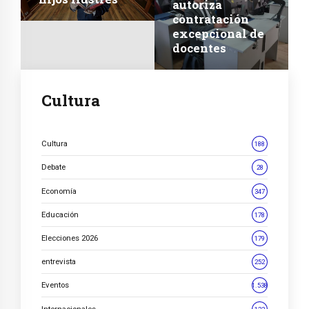
autoriza
contratación
excepcional de
docentes
Cultura
Cultura
188
Debate
28
Economía
347
Educación
178
Elecciones 2026
179
entrevista
252
Eventos
1.538
Internacionales