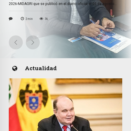
nal
MIDAGRI que
 DL 728 de
2026-MIDAGRI que se publicó en el diario oficial el 05 de agosto
queridas por
donde se decreta la reorganización del Ministerio de Desarrollo
del 2026. La
Agrario y Riego por 120 días con el objeto de evaluar su situación
2
min
36
de
decretó gobierno de
administrativa, organizacional […]
Fujimori
Actualidad