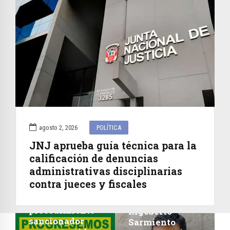
agosto 2, 2026
POLÍTICA
JNJ aprueba guía técnica para la
calificación de denuncias
Hugo Amanque Chaiña
agosto 5, 2026
administrativas disciplinarias
Jurado
Hugo Amanque Chaiña
contra jueces y fiscales
Electoral
agosto 5, 2026
admite
JNE convoca a
procedimiento
Rigoberto
sancionador
Sarmiento