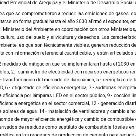
dad Provincial de Arequipa y el Ministerio de Desarrollo Social
es que se comprometieron a reducir las emisiones de gases, so
arse en forma gradual hasta el año 2030 afirmó el expositor, en
l Ministerio del Ambiente en coordinación con otros Ministerios,
ricultura, uso del suelo y silvicultura y desechos. Las caracterís
Ambiente, es que son técnicamente viables, generan reducción de
a con información referencial cuantificable, y están articulados
2 medidas de mitigación que se implementaran hasta el 2030 en e
les, 2.- suministro de electricidad con recursos energéticos ren
.- transformación del mercado de iluminación, 5.- reemplazo de
, 6.- etiquetado de eficiencia energética, 7.- auditorías energét
 eficiencia por lámparas LED en el sector público, 9.- cocción lim
 eficiencia energética en el sector comercial, 12.- generación dis
 solares de agua, 14.- instalación de ventiladores y cambio a horn
ornos de mayor eficiencia energética y cambio de combustible en 
rivados de residuos como sustituto de combustible fósiles en l
ergética en los procesos de producción de cemento para reducir e