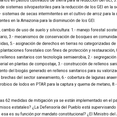
arios en pastos cultivados de sierra para la reducción del GEI, 
de sistemas silvopastoriles para la reducción de los GEI en la se
 sistemas de secas intermitentes en el cultivo de arroz para la
entes en la Amazonia para la disminución de los GEI.
 cambio de uso de suelo y silvicultura: 1.- manejo forestal sost
tario, 3.- mecanismos de conservación de bosques en comunidades
idas, 5.- asignación de derechos en tierras no categorizadas de 
 plantaciones forestales con fines de protección y restauración,
 rellenos sanitarios con tecnología semiaerobia, 2.- segregación
erial en plantas de compostaje, 3.- construcción de rellenos san
ento del biogás generado en rellenos sanitarios para su valoriz
e brechas del sector saneamiento, 6.- cobertura de lagunas anae
robios de lodos en PTAR para la captura y quema de metano, 8.-
as 62 medidas de mitigación ya se están implementado en el 
isos estatales? ¿La Defensoría del Pueblo está supervisando e
 esa es su función por mandato constitucional? ¿El Ministro del