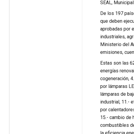
SEAL, Municipali
De los 197 país
que deben ejecut
aprobadas por e
industriales, ag
Ministerio del 
emisiones, cuent
Estas son las 6
energías renovab
cogeneración, 4
por lámparas LED
lámparas de baja
industrial, 11.-
por calentadores
15.- cambio de h
combustibles de
la eficiencia en