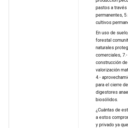
producción pecu
pastos a través 
permanentes, 5.-
cultivos perman
En uso de suelo,
forestal comuni
naturales proteg
comerciales, 7.-
construcción de
valorización mat
4.- aprovechami
para el cierre d
digestores anae
biosólidos.
¿Cuántas de est
a estos comprom
y privado ya que