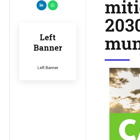
miti
2030
mun
Left
Banner
Left Banner