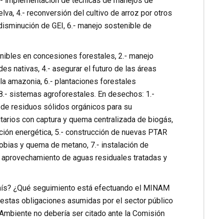
3.- implementación de técnicas de manejos de
lva, 4.- reconversión del cultivo de arroz por otros
 disminución de GEI, 6.- manejo sostenible de
enibles en concesiones forestales, 2.- manejo
 nativas, 4.- asegurar el futuro de las áreas
la amazonia, 6.- plantaciones forestales
 8.- sistemas agroforestales. En desechos: 1.-
 de residuos sólidos orgánicos para su
itarios con captura y quema centralizada de biogás,
ación energética, 5.- construcción de nuevas PTAR
robias y quema de metano, 7.- instalación de
 aprovechamiento de aguas residuales tratadas y
país? ¿Qué seguimiento está efectuando el MINAM
stas obligaciones asumidas por el sector público
 Ambiente no debería ser citado ante la Comisión