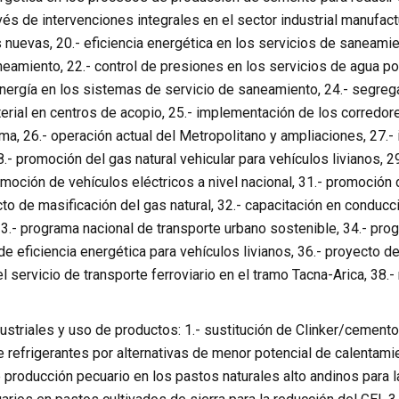
vés de intervenciones integrales en el sector industrial manufac
 nuevas, 20.- eficiencia energética en los servicios de saneamie
eamiento, 22.- control de presiones en los servicios de agua po
nergía en los sistemas de servicio de saneamiento, 24.- segreg
terial en centros de acopio, 25.- implementación de los corredo
ma, 26.- operación actual del Metropolitano y ampliaciones, 27.
8.- promoción del gas natural vehicular para vehículos livianos
omoción de vehículos eléctricos a nivel nacional, 31.- promoción 
to de masificación del gas natural, 32.- capacitación en conduc
3.- programa nacional de transporte urbano sostenible, 34.- prog
de eficiencia energética para vehículos livianos, 36.- proyecto de
 servicio de transporte ferroviario en el tramo Tacna-Arica, 38.- r
ustriales y uso de productos: 1.- sustitución de Clinker/cement
refrigerantes por alternativas de menor potencial de calentamient
producción pecuario en los pastos naturales alto andinos para l