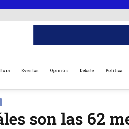
ltura
Eventos
Opinión
Debate
Política
les son las 62 m