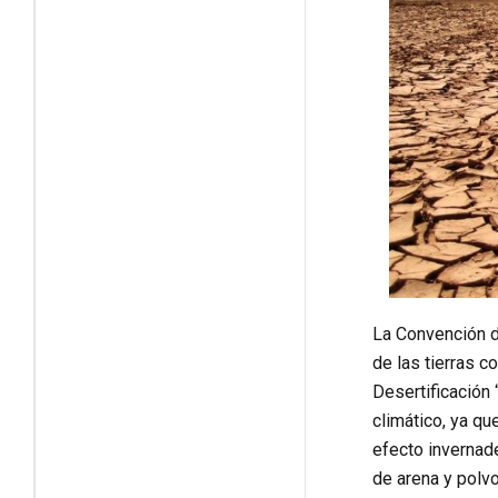
La Convención d
de las tierras c
Desertificación 
climático, ya qu
efecto invernade
de arena y polvo