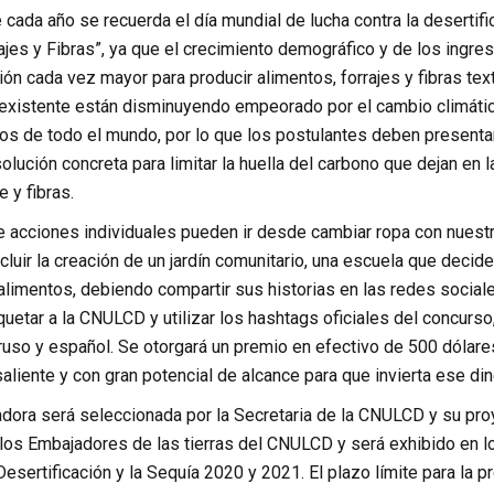
e cada año se recuerda el día mundial de lucha contra la desertif
rajes y Fibras”, ya que el crecimiento demográfico y de los ing
sión cada vez mayor para producir alimentos, forrajes y fibras text
e existente están disminuyendo empeorado por el cambio climátic
os de todo el mundo, por lo que los postulantes deben presentar
lución concreta para limitar la huella del carbono que dejan en 
e y fibras.
 acciones individuales pueden ir desde cambiar ropa con nuest
cluir la creación de un jardín comunitario, una escuela que decide 
alimentos, debiendo compartir sus historias en las redes social
quetar a la CNULCD y utilizar los hashtags oficiales del concurs
 ruso y español. Se otorgará un premio en efectivo de 500 dólar
liente y con gran potencial de alcance para que invierta ese din
dora será seleccionada por la Secretaria de la CNULCD y su pro
los Embajadores de las tierras del CNULCD y será exhibido en l
Desertificación y la Sequía 2020 y 2021. El plazo límite para la