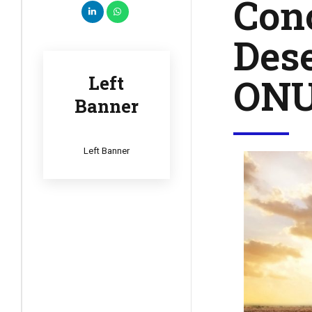
Conc
Dese
ON
Left
Banner
Left Banner