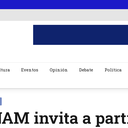
ltura
Eventos
Opinión
Debate
Política
M invita a part