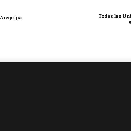
Todas las Un
 Arequipa