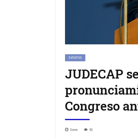
EVENTOS
JUDECAP ses
pronunciami
Congreso an
3
min
92