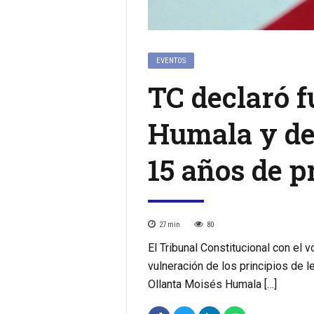
EVENTOS
TC declaró f
Humala y dec
15 años de p
27
min
80
El Tribunal Constitucional con el
vulneración de los principios de l
Ollanta Moisés Humala […]