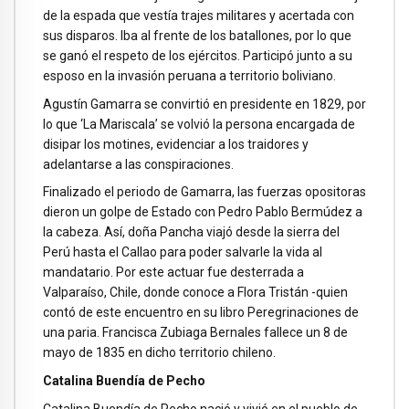
de la espada que vestía trajes militares y acertada con
sus disparos. Iba al frente de los batallones, por lo que
se ganó el respeto de los ejércitos. Participó junto a su
esposo en la invasión peruana a territorio boliviano.
Agustín Gamarra se convirtió en presidente en 1829, por
lo que ‘La Mariscala’ se volvió la persona encargada de
disipar los motines, evidenciar a los traidores y
adelantarse a las conspiraciones.
Finalizado el periodo de Gamarra, las fuerzas opositoras
dieron un golpe de Estado con Pedro Pablo Bermúdez a
la cabeza. Así, doña Pancha viajó desde la sierra del
Perú hasta el Callao para poder salvarle la vida al
mandatario. Por este actuar fue desterrada a
Valparaíso, Chile, donde conoce a Flora Tristán -quien
contó de este encuentro en su libro Peregrinaciones de
una paria. Francisca Zubiaga Bernales fallece un 8 de
mayo de 1835 en dicho territorio chileno.
Catalina Buendía de Pecho
Catalina Buendía de Pecho nació y vivió en el pueblo de