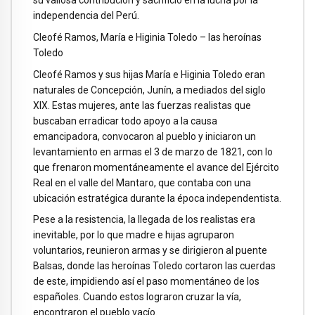
su valiosa contribución y sacrificio en la lucha por la
independencia del Perú.
Cleofé Ramos, María e Higinia Toledo – las heroínas
Toledo
Cleofé Ramos y sus hijas María e Higinia Toledo eran
naturales de Concepción, Junín, a mediados del siglo
XIX. Estas mujeres, ante las fuerzas realistas que
buscaban erradicar todo apoyo a la causa
emancipadora, convocaron al pueblo y iniciaron un
levantamiento en armas el 3 de marzo de 1821, con lo
que frenaron momentáneamente el avance del Ejército
Real en el valle del Mantaro, que contaba con una
ubicación estratégica durante la época independentista.
Pese a la resistencia, la llegada de los realistas era
inevitable, por lo que madre e hijas agruparon
voluntarios, reunieron armas y se dirigieron al puente
Balsas, donde las heroínas Toledo cortaron las cuerdas
de este, impidiendo así el paso momentáneo de los
españoles. Cuando estos lograron cruzar la vía,
encontraron el pueblo vacío.