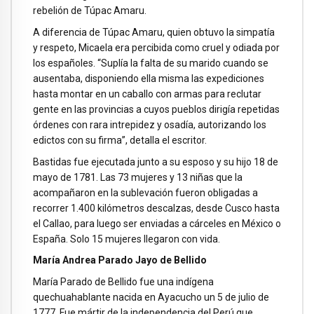
rebelión de Túpac Amaru.
A diferencia de Túpac Amaru, quien obtuvo la simpatía
y respeto, Micaela era percibida como cruel y odiada por
los españoles. “Suplía la falta de su marido cuando se
ausentaba, disponiendo ella misma las expediciones
hasta montar en un caballo con armas para reclutar
gente en las provincias a cuyos pueblos dirigía repetidas
órdenes con rara intrepidez y osadía, autorizando los
edictos con su firma”, detalla el escritor.
Bastidas fue ejecutada junto a su esposo y su hijo 18 de
mayo de 1781. Las 73 mujeres y 13 niñas que la
acompañaron en la sublevación fueron obligadas a
recorrer 1.400 kilómetros descalzas, desde Cusco hasta
el Callao, para luego ser enviadas a cárceles en México o
España. Solo 15 mujeres llegaron con vida.
María Andrea Parado Jayo de Bellido
María Parado de Bellido fue una indígena
quechuahablante nacida en Ayacucho un 5 de julio de
1777. Fue mártir de la independencia del Perú que