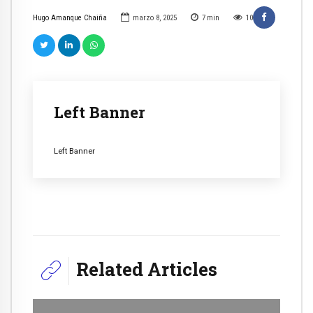
Hugo Amanque Chaiña
marzo 8, 2025
7
min
10
Left Banner
Left Banner
Related Articles