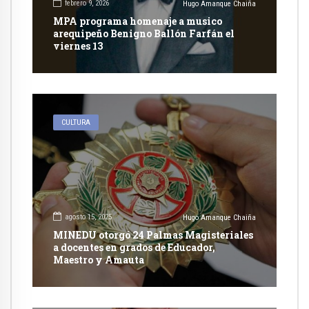
febrero 9, 2026
Hugo Amanque Chaiña
MPA programa homenaje a musico
arequipeño Benigno Ballón Farfán el
viernes 13
CULTURA
agosto 15, 2025
Hugo Amanque Chaiña
MINEDU otorgó 24 Palmas Magisteriales
a docentes en grados de Educador,
Maestro y Amauta