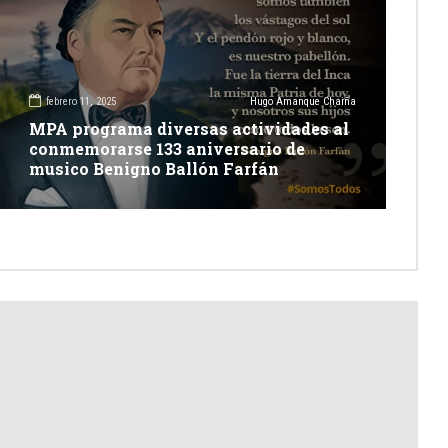
febrero 11, 2025
Hugo Amanque Chaiña
MPA programa diversas actividades al
conmemorarse 133 aniversario de
musico Benigno Ballón Farfán