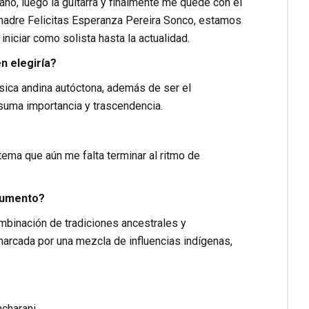
ano, luego la guitarra y finalmente me quedé con el
i madre Felicitas Esperanza Pereira Sonco, estamos
niciar como solista hasta la actualidad.
n elegiría?
ica andina autóctona, además de ser el
uma importancia y trascendencia.
tema que aún me falta terminar al ritmo de
rgumento?
ombinación de tradiciones ancestrales y
marcada por una mezcla de influencias indígenas,
charani.