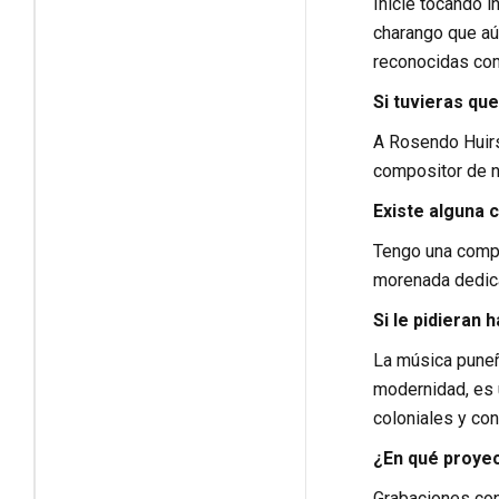
Inicié tocando i
charango que aú
reconocidas como
Si tuvieras que
A Rosendo Huirs
compositor de n
Existe alguna 
Tengo una compos
morenada dedicad
Si le pidieran
La música puneña
modernidad, es 
coloniales y co
¿En qué proyec
Grabaciones con