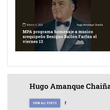
febrero 9, 2026
Hugo Amanque Chaiña
MPA programa homenaje a musico
arequipeño Benigno Ballón Farfán el
viernes 13
Hugo Amanque Chaiñ
VIEW ALL POSTS