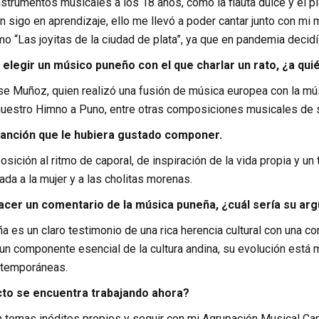
nstrumentos musicales a los 18 años, como la flauta dulce y el pi
n sigo en aprendizaje, ello me llevó a poder cantar junto con m
 “Las joyitas de la ciudad de plata”, ya que en pandemia decidí i
 elegir un músico puneño con el que charlar un rato, ¿a quié
e Muñoz, quien realizó una fusión de música europea con la mús
uestro Himno a Puno, entre otras composiciones musicales de s
canción que le hubiera gustado componer.
ición al ritmo de caporal, de inspiración de la vida propia y un 
a a la mujer y a las cholitas morenas.
 hacer un comentario de la música puneña, ¿cuál sería su a
 es un claro testimonio de una rica herencia cultural con una c
un componente esencial de la cultura andina, su evolución está 
ntemporáneas.
to se encuentra trabajando ahora?
 temas inéditos propios y seguir con mi Agrupación Musical Can