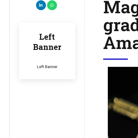
Magi
grad
Ama
Left
Banner
Left Banner