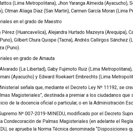
attos (Lima Metropolitana), Jhon Yaranga Almeida (Ayacucho), 
), Otman Aliaga Diaz (San Martin), Carmen García Moran (Lima Pr
iales en el grado de Maestro
a Pérez (Huancavelica), Alejandra Hurtado Mazeyra (Arequipa),
uno), Gilbert Chura Quispe (Tacna), Andrés Callirgos Sánchez (L
za (Puno).
riales en grado de Amauta
lvarado (La Libertad), Gaby Fujimoto Ruiz (Lima Metropolitana),
mani (Ayacucho) y Edward Roekaert Embrechts (Lima Metropolit
inisterial señala que, mediante el Decreto Ley Nº 11192, se cre
mas Magisteriales”, destinada a premiar a los ciudadanos que se
icio de la docencia oficial o particular, o en la Administración Esc
 Supremo Nº 007-2019-MINEDU, modificado por el Decreto Sup
a Condecoración de Palmas Magisteriales (en adelante el Reglame
, se aprueba la Norma Técnica denominada “Disposiciones que