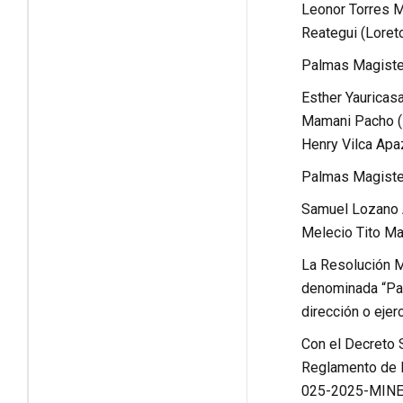
Leonor Torres M
Reategui (Loreto
Palmas Magister
Esther Yauricas
Mamani Pacho (P
Henry Vilca Apa
Palmas Magiste
Samuel Lozano A
Melecio Tito Ma
La Resolución M
denominada “Pal
dirección o ejerc
Con el Decreto
Reglamento de l
025-2025-MINEDU