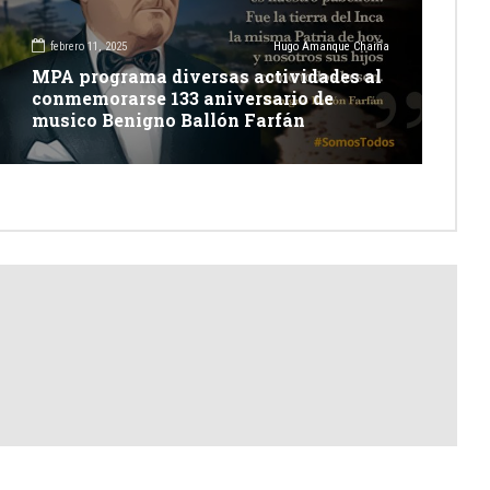
febrero 11, 2025
Hugo Amanque Chaiña
MPA programa diversas actividades al
conmemorarse 133 aniversario de
musico Benigno Ballón Farfán