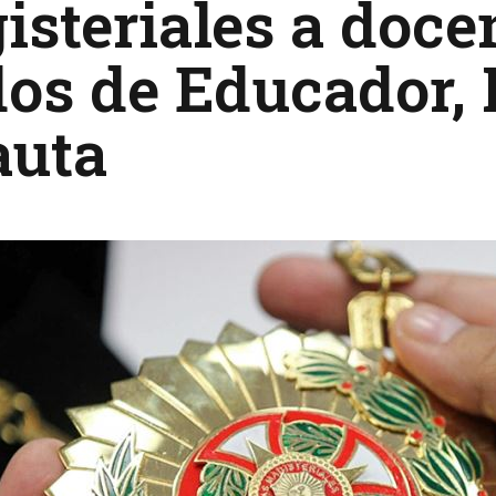
steriales a doce
os de Educador,
uta