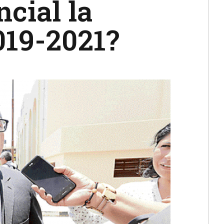
cial la
019-2021?