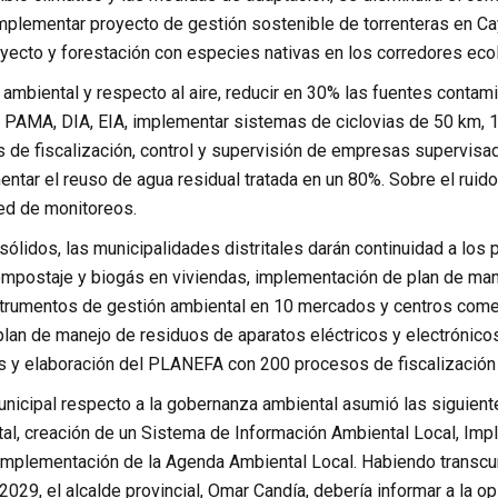
 implementar proyecto de gestión sostenible de torrenteras en Ca
oyecto y forestación con especies nativas en los corredores eco
 ambiental y respecto al aire, reducir en 30% las fuentes contam
 PAMA, DIA, EIA, implementar sistemas de ciclovias de 50 km, 12
s de fiscalización, control y supervisión de empresas supervisa
ntar el reuso de agua residual tratada en un 80%. Sobre el ruido
ed de monitoreos.
sólidos, las municipalidades distritales darán continuidad a lo
mpostaje y biogás en viviendas, implementación de plan de man
trumentos de gestión ambiental en 10 mercados y centros comerc
plan de manejo de residuos de aparatos eléctricos y electrónico
s y elaboración del PLANEFA con 200 procesos de fiscalización
nicipal respecto a la gobernanza ambiental asumió las siguiente
al, creación de un Sistema de Información Ambiental Local, Impl
a Implementación de la Agenda Ambiental Local. Habiendo transcu
029, el alcalde provincial, Omar Candía, debería informar a la o