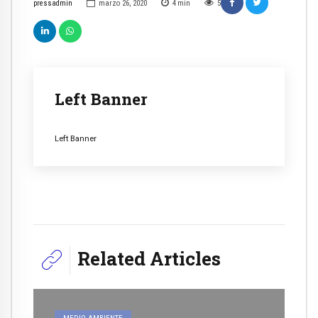
pressadmin
marzo 26, 2020
4
min
5
Left Banner
Left Banner
Related Articles