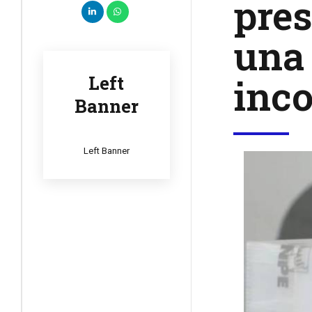
pres
una 
inco
Left
Banner
Left Banner