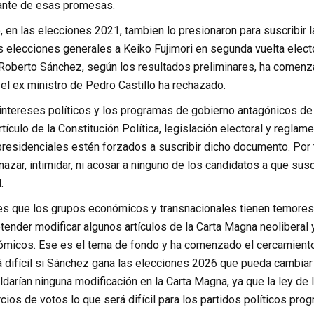
ante de esas promesas.
, en las elecciones 2021, tambien lo presionaron para suscribir la
 elecciones generales a Keiko Fujimori en segunda vuelta electo
Roberto Sánchez, según los resultados preliminares, ha comenza
 el ex ministro de Pedro Castillo ha rechazado.
intereses políticos y los programas de gobierno antagónicos de 
rtículo de la Constitución Política, legislación electoral y regla
residenciales estén forzados a suscribir dicho documento. Por t
azar, intimidar, ni acosar a ninguno de los candidatos a que sus
.
s que los grupos económicos y transnacionales tienen temores 
tender modificar algunos artículos de la Carta Magna neoliberal
nómicos. Ese es el tema de fondo y ha comenzado el cercamiento
á difícil si Sánchez gana las elecciones 2026 que pueda cambiar l
aldarían ninguna modificación en la Carta Magna, ya que la ley de
cios de votos lo que será difícil para los partidos políticos prog