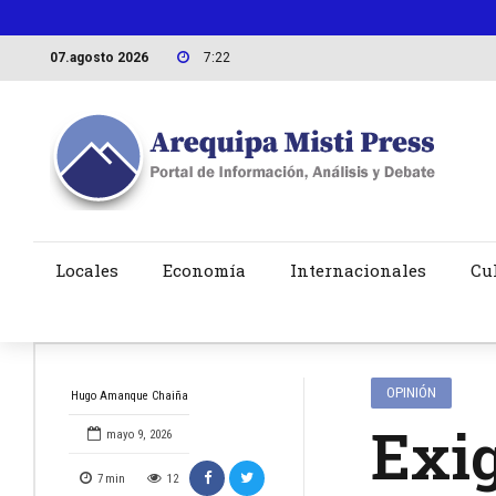
07.agosto 2026
7:22
Locales
Economía
Internacionales
Cu
OPINIÓN
Hugo Amanque Chaiña
Exig
mayo 9, 2026
7
min
12