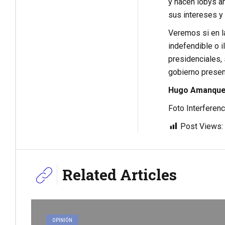
y hacen lobys a
sus intereses y 
Veremos si en l
indefendible o i
presidenciales, 
gobierno presen
Hugo Amanque 
Foto Interferenc
Post Views:
Related Articles
OPINIÓN