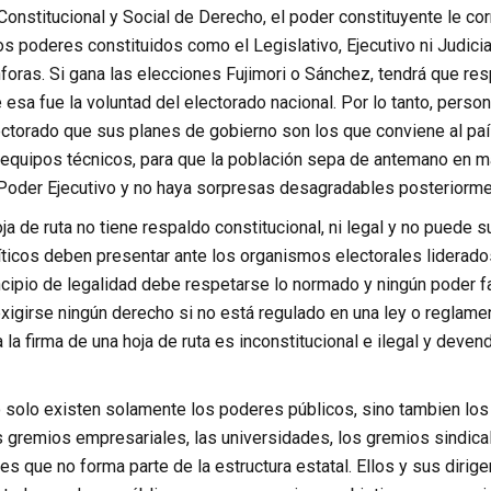
Constitucional y Social de Derecho, el poder constituyente le co
los poderes constituidos como el Legislativo, Ejecutivo ni Judici
foras. Si gana las elecciones Fujimori o Sánchez, tendrá que re
 esa fue la voluntad del electorado nacional. Por lo tanto, per
ectorado que sus planes de gobierno son los que conviene al pa
 equipos técnicos, para que la población sepa de antemano en m
 Poder Ejecutivo y no haya sorpresas desagradables posteriorme
oja de ruta no tiene respaldo constitucional, ni legal y no puede 
íticos deben presentar ante los organismos electorales liderados
ncipio de legalidad debe respetarse lo normado y ningún poder fa
xigirse ningún derecho si no está regulado en una ley o reglamen
 la firma de una hoja de ruta es inconstitucional e ilegal y deve
 solo existen solamente los poderes públicos, sino tambien los “p
los gremios empresariales, las universidades, los gremios sindic
ones que no forma parte de la estructura estatal. Ellos y sus dir