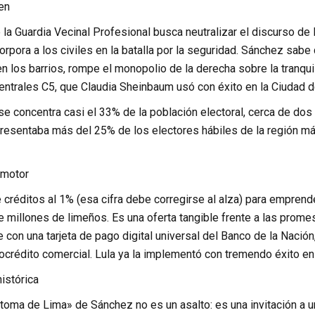
en
la Guardia Vecinal Profesional busca neutralizar el discurso de
rpora a los civiles en la batalla por la seguridad. Sánchez sabe
 los barrios, rompe el monopolio de la derecha sobre la tranquil
ntrales C5, que Claudia Sheinbaum usó con éxito en la Ciudad de
e concentra casi el 33% de la población electoral, cerca de dos
presentaba más del 25% de los electores hábiles de la región 
 motor
 créditos al 1% (esa cifra debe corregirse al alza) para empren
e millones de limeños. Es una oferta tangible frente a las prome
con una tarjeta de pago digital universal del Banco de la Nación
crédito comercial. Lula ya la implementó con tremendo éxito en 
istórica
«toma de Lima» de Sánchez no es un asalto: es una invitación a 