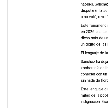
hábiles. Sánchez
disputarán la s
o no votó, o vot
Este fenómeno n
en 2026 la situ
dicho más de un 
un dígito de las
El lenguaje de l
Sánchez ha dejad
«soberanía del 
conectar con un
sin nada de floro
Este lenguaje di
mitad de la pobl
indignación. Eso