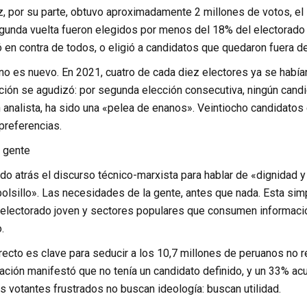
, por su parte, obtuvo aproximadamente 2 millones de votos, el 
egunda vuelta fueron elegidos por menos del 18% del electorado
ó en contra de todos, o eligió a candidatos que quedaron fuera de
o es nuevo. En 2021, cuatro de cada diez electores ya se había
ación se agudizó: por segunda elección consecutiva, ningún cand
analista, ha sido una «pelea de enanos». Veintiocho candidatos 
 preferencias.
a gente
o atrás el discurso técnico-marxista para hablar de «dignidad y
bolsillo». Las necesidades de la gente, antes que nada. Esta si
 electorado joven y sectores populares que consumen informació
.
recto es clave para seducir a los 10,7 millones de peruanos no 
ación manifestó que no tenía un candidato definido, y un 33% acu
s votantes frustrados no buscan ideología: buscan utilidad.