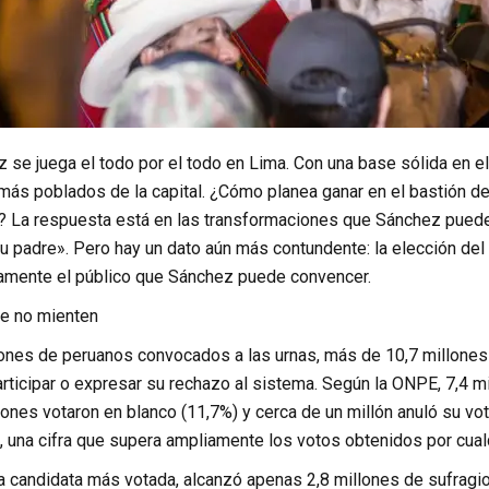
se juega el todo por el todo en Lima. Con una base sólida en el s
 más poblados de la capital. ¿Cómo planea ganar en el bastión de
 La respuesta está en las transformaciones que Sánchez puede
u padre». Pero hay un dato aún más contundente: la elección del
amente el público que Sánchez puede convencer.
e no mienten
lones de peruanos convocados a las urnas, más de 10,7 millone
rticipar o expresar su rechazo al sistema. Según la ONPE, 7,4 m
llones votaron en blanco (11,7%) y cerca de un millón anuló su v
, una cifra que supera ampliamente los votos obtenidos por cual
la candidata más votada, alcanzó apenas 2,8 millones de sufragio