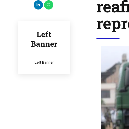
reaf
repr
Left
Banner
Left Banner