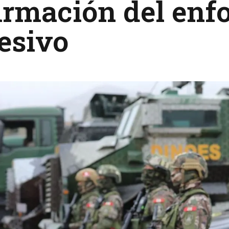
irmación del enf
esivo