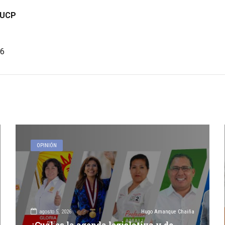
PUCP
6
OPINIÓN
agosto 5, 2026
Hugo Amanque Chaiña
¿Cuál es la agenda legislativa y de