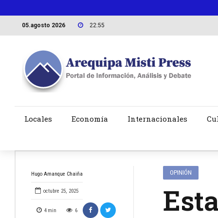
05.agosto 2026
22:56
Locales
Economía
Internacionales
Cu
OPINIÓN
Hugo Amanque Chaiña
Est
octubre 25, 2025
4
min
6