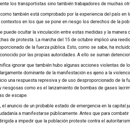
ente los transportistas sino también trabajadores de muchas ot
o, como también está comprobado por la experiencia del país en 
contextos en los que se pone en riesgo los derechos de la pobl
se puede ocultar la vinculación entre estas medidas y la manera 
chas de protesta. La marcha del 15 de octubre implicó una reed
porcionado de la fuerza pública. Esto, como se sabe, ha incluido
conocido por las propias autoridades. A ello se suman detencion
nifica ignorar que también hubo algunas acciones violentas de lo
largamente dominante de la manifestación es ajeno a la violenci
nicio una respuesta represiva y de uso desproporcionado de la f
y riesgosas como es el lanzamiento de bombas de gases lacrim
ías de escape.
 el anuncio de un probable estado de emergencia en la capital j
udadanía a manifestarse públicamente. Antes que para combatir l
rigida a impedir que la población proteste contra el autoritarism