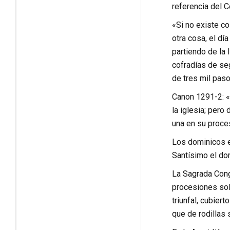
referencia del C
«Si no existe co
otra cosa, el dí
partiendo de la I
cofradías de se
de tres mil paso
Canon 1291-2: «
la iglesia; pero
una en su proce
Los dominicos e
Santísimo el dom
La Sagrada Cong
procesiones sol
triunfal, cubier
que de rodillas 