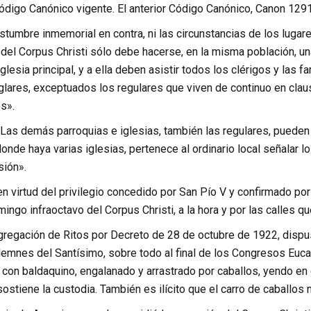
ódigo Canónico vigente. El anterior Código Canónico, Canon 1291
stumbre inmemorial en contra, ni las circunstancias de los lugar
a del Corpus Christi sólo debe hacerse, en la misma población, u
glesia principal, y a ella deben asistir todos los clérigos y las f
glares, exceptuados los regulares que viven de continuo en clau
s».
Las demás parroquias e iglesias, también las regulares, pueden 
 donde haya varias iglesias, pertenece al ordinario local señalar l
sión».
n virtud del privilegio concedido por San Pío V y confirmado por
ingo infraoctavo del Corpus Christi, a la hora y por las calles 
regación de Ritos por Decreto de 28 de octubre de 1922, dispuso
emnes del Santísimo, sobre todo al final de los Congresos Eucar
to con baldaquino, engalanado y arrastrado por caballos, yendo en 
sostiene la custodia. También es ilícito que el carro de caballos 