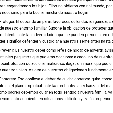
es engendramos los hijos. Ellos no pidieron venir al mundo, por l
o necesario para la buena marcha de nuestro hogar.
Proteger. El deber de amparar, favorecer, defender, resguardar, s
e nuestro entorno familiar. Supone la obligación de proteger que
ro latente ante las adversidades que se pueden presentar en el ho
ger significa defender y custodiar a nuestros semejantes hasta 
revenir. Es nuestro deber como jefes de hogar, de advertir, avisar, 
ntuales perjuicios que pudieran ocasionar a cada uno de nuestro
 social, etc., con su accionar malicioso, ilegal, e inmoral que pudi
 nuestros hijos, es otra de nuestras obligaciones fundamental
Pastorear. Eso conlleva el deber de cuidar, observar, guiar, consol
e en el plano espiritual, ante las probables asechanzas del mal
Como padres debemos guiar en todo sentido a nuestra familia, ya
cernimiento suficiente en situaciones difíciles y están propenso