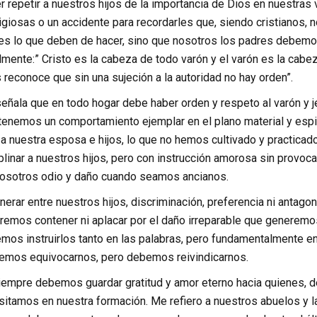
 repetir a nuestros hijos de la importancia de Dios en nuestras 
ligiosas o un accidente para recordarles que, siendo cristianos
s lo que deben de hacer, sino que nosotros los padres debemos 
lmente:” Cristo es la cabeza de todo varón y el varón es la cabez
 reconoce que sin una sujeción a la autoridad no hay orden”.
eñala que en todo hogar debe haber orden y respeto al varón y j
nemos un comportamiento ejemplar en el plano material y espiritu
a nuestra esposa e hijos, lo que no hemos cultivado y practicad
plinar a nuestros hijos, pero con instrucción amorosa sin provoca
nosotros odio y daño cuando seamos ancianos.
ar entre nuestros hijos, discriminación, preferencia ni antagon
dremos contener ni aplacar por el daño irreparable que generem
os instruirlos tanto en las palabras, pero fundamentalmente en 
emos equivocarnos, pero debemos reivindicarnos.
empre debemos guardar gratitud y amor eterno hacia quienes, de
tamos en nuestra formación. Me refiero a nuestros abuelos y la 