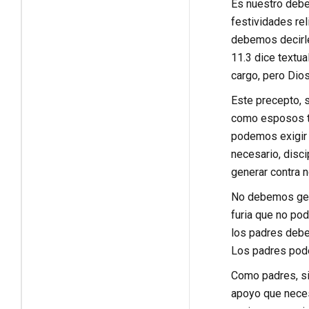
Es nuestro deber
festividades re
debemos decirle
11.3 dice textua
cargo, pero Dios
Este precepto, s
como esposos te
podemos exigir 
necesario, disci
generar contra 
No debemos gener
furia que no po
los padres debem
Los padres pod
Como padres, si
apoyo que necesi