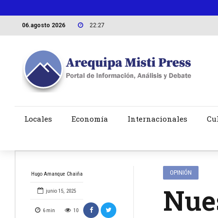
06.agosto 2026
22:27
Locales
Economía
Internacionales
Cu
OPINIÓN
Hugo Amanque Chaiña
Nues
junio 15, 2025
6
min
10