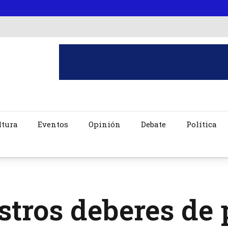
ltura
Eventos
Opinión
Debate
Política
tros deberes de 