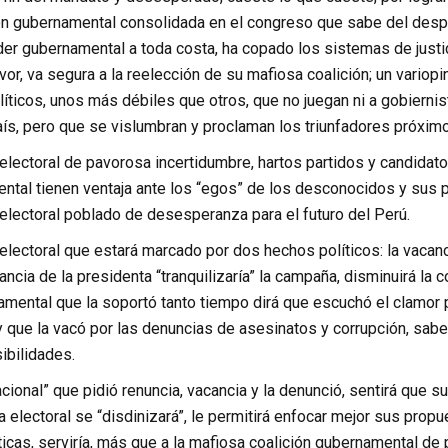
ón gubernamental consolidada en el congreso que sabe del despr
r gubernamental a toda costa, ha copado los sistemas de justicia
avor, va segura a la reelección de su mafiosa coalición; un vario
líticos, unos más débiles que otros, que no juegan ni a gobierni
aís, pero que se vislumbran y proclaman los triunfadores próxim
lectoral de pavorosa incertidumbre, hartos partidos y candidato
tal tienen ventaja ante los “egos” de los desconocidos y sus pa
lectoral poblado de desesperanza para el futuro del Perú.
ectoral que estará marcado por dos hechos políticos: la vacancia
cancia de la presidenta “tranquilizaría” la campaña, disminuirá la 
mental que la soportó tanto tiempo dirá que escuchó el clamor po
y que la vacó por las denuncias de asesinatos y corrupción, sabe
ibilidades.
cional” que pidió renuncia, vacancia y la denunció, sentirá que s
 electoral se “disdinizará”, le permitirá enfocar mejor sus propue
ticas, serviría, más que a la mafiosa coalición gubernamental de