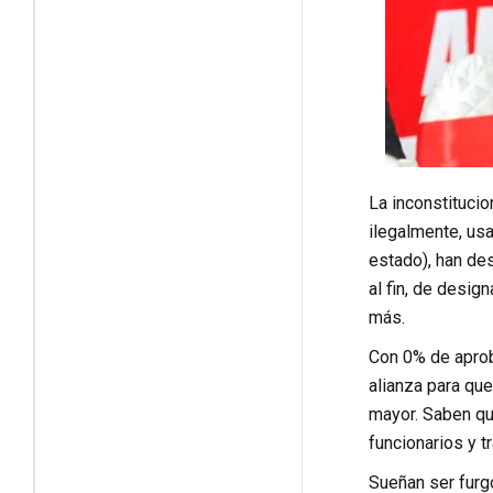
La inconstitucio
ilegalmente, usa
estado), han des
al fin, de desig
más.
Con 0% de aprob
alianza para que
mayor. Saben que
funcionarios y t
Sueñan ser furgó