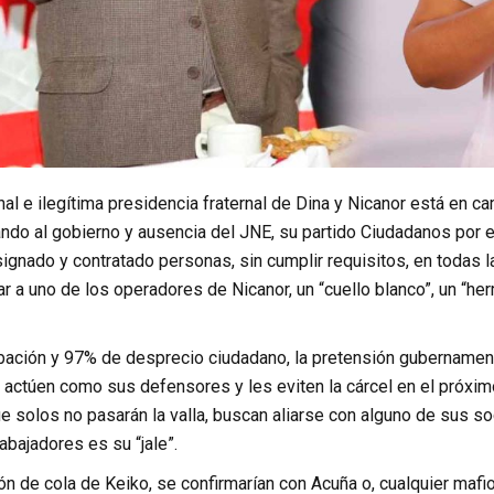
nal e ilegítima presidencia fraternal de Dina y Nicanor está en ca
ndo al gobierno y ausencia del JNE, su partido Ciudadanos por e
ignado y contratado personas, sin cumplir requisitos, en todas l
nar a uno de los operadores de Nicanor, un “cuello blanco”, un “
ación y 97% de desprecio ciudadano, la pretensión gubernament
 actúen como sus defensores y les eviten la cárcel en el próxim
 solos no pasarán la valla, buscan aliarse con alguno de sus so
rabajadores es su “jale”.
n de cola de Keiko, se confirmarían con Acuña o, cualquier mafi