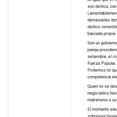
son delitos, con
Lamentablemente 
demasiadas denun
delitos cometido
bancada propia. 
Son un gobierno 
pareja presidenc
setiembre, el c
Fuerza Popular,
Podemos no quer
competencia elec
Quien no se des
negociados hasta
matrimonio a su 
El momento elect
sobrevivir hasta