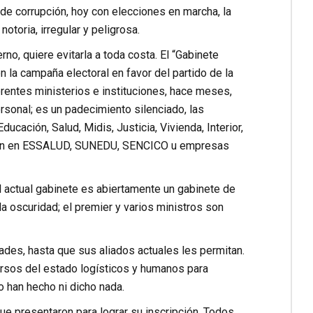
de corrupción, hoy con elecciones en marcha, la
otoria, irregular y peligrosa.
rno, quiere evitarla a toda costa. El “Gabinete
n la campaña electoral en favor del partido de la
ferentes ministerios e instituciones, hace meses,
ersonal; es un padecimiento silenciado, las
cación, Salud, Midis, Justicia, Vivienda, Interior,
también en ESSALUD, SUNEDU, SENCICO u empresas
l actual gabinete es abiertamente un gabinete de
la oscuridad; el premier y varios ministros son
dades, hasta que sus aliados actuales les permitan.
ursos del estado logísticos y humanos para
o han hecho ni dicho nada.
ue presentaron para lograr su inscripción. Todos