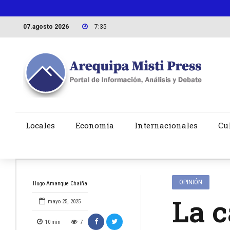
07.agosto 2026
7:35
Locales
Economía
Internacionales
Cu
OPINIÓN
Hugo Amanque Chaiña
La c
mayo 25, 2025
10
min
7