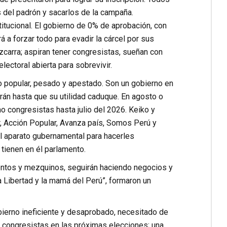
os del padrón y sacarlos de la campaña.
itucional. El gobierno de 0% de aprobación, con
 a forzar todo para evadir la cárcel por sus
izcarra; aspiran tener congresistas, sueñan con
ectoral abierta para sobrevivir.
yo popular, pesado y apestado. Son un gobierno en
arán hasta que su utilidad caduque. En agosto o
 congresistas hasta julio del 2026. Keiko y
r, Acción Popular, Avanza país, Somos Perú y
l aparato gubernamental para hacerles
tienen en él parlamento.
entos y mezquinos, seguirán haciendo negocios y
a Libertad y la mamá del Perú”, formaron un
gobierno ineficiente y desaprobado, necesitado de
r congresistas en las próximas elecciones; una