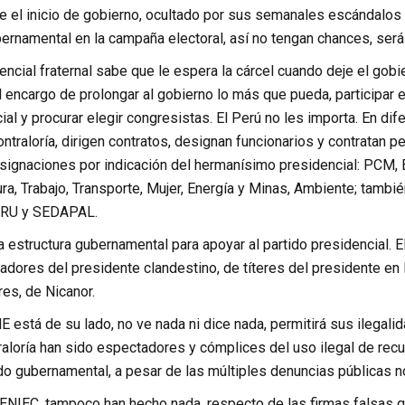
e el inicio de gobierno, ocultado por sus semanales escándalos 
ernamental en la campaña electoral, así no tengan chances, será n
encial fraternal sabe que le espera la cárcel cuando deje el gobie
l encargo de prolongar al gobierno lo más que pueda, participar e
ial y procurar elegir congresistas. El Perú no les importa. En di
ontraloría, dirigen contratos, designan funcionarios y contratan p
ignaciones por indicación del hermanísimo presidencial: PCM, Edu
ltura, Trabajo, Transporte, Mujer, Energía y Minas, Ambiente; 
RU y SEDAPAL.
 estructura gubernamental para apoyar al partido presidencial. E
adores del presidente clandestino, de títeres del presidente en 
res, de Nicanor.
 está de su lado, no ve nada ni dice nada, permitirá sus ilegali
traloría han sido espectadores y cómplices del uso ilegal de rec
tido gubernamental, a pesar de las múltiples denuncias públicas n
RENIEC, tampoco han hecho nada, respecto de las firmas falsas q