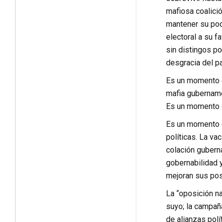
mafiosa coalici
mantener su pode
electoral a su f
sin distingos po
desgracia del p
Es un momento e
mafia gubernamen
Es un momento e
Es un momento el
políticas. La va
colación guberna
gobernabilidad 
mejoran sus pos
La “oposición na
suyo; la campaña
de alianzas polí