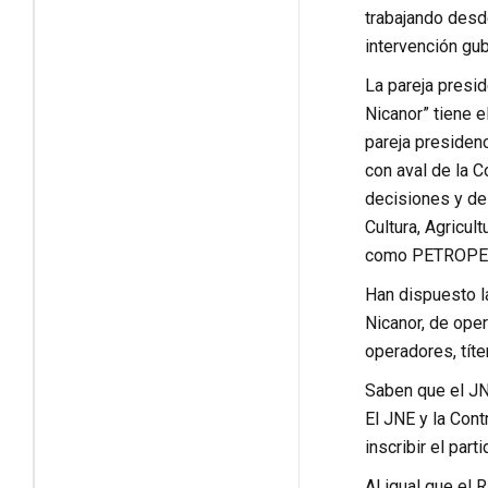
trabajando desd
intervención gub
La pareja presid
Nicanor” tiene e
pareja presidenc
con aval de la C
decisiones y des
Cultura, Agricu
como PETROPE
Han dispuesto la
Nicanor, de oper
operadores, títe
Saben que el JNE
El JNE y la Con
inscribir el par
Al igual que el 