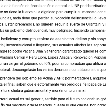
 la sola función de fiscalización electoral, el JNE podría retirarl
no tiene la fuerza ni la dignidad para cumplir su mandato const
cias, nada tiene que perder, su vocación delincuencial lo llevará
s. Están preparados, no quieren seguir la suerte de Ollanta ni V
Es un gobierno delincuencial, muy peligroso, haciendo campaña el
ineficiente y corrupto, repleto de asesinatos, delitos y sin apo
ial, inconstitucional e ilegítimo, sus actuales aliados les soport
ongreso podrá vacar a Dina, ya tendrán garantizado quedarse como
 Vladimir Cerrón y Perú Libre, López Aliaga y Renovación Popula
rán cargar al gobierno del 0%, peor si comprueban que utiliza e
toral; descongelarán las varias denuncias constitucionales que 
prenderá del gobierno es Acuña y APP, por mercaderes, angurri
 el final, saben que electoralmente van perdidos, “el papá de L
altura: chatura gubernamental y moralmente criminal.
oral actual es sui generis, terrible para el futuro nacional: un 
 fin del mandato y desesperado, cueste lo que cueste, por logra