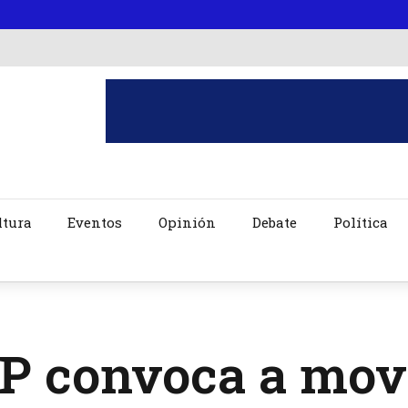
ltura
Eventos
Opinión
Debate
Política
 convoca a movi