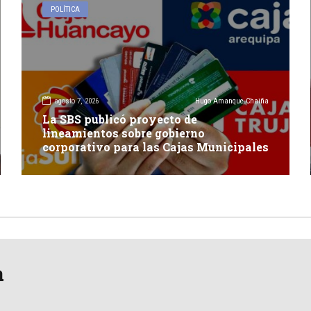
POLÍTICA
agosto 7, 2026
Hugo Amanque Chaiña
La SBS publicó proyecto de
lineamientos sobre gobierno
corporativo para las Cajas Municipales
a