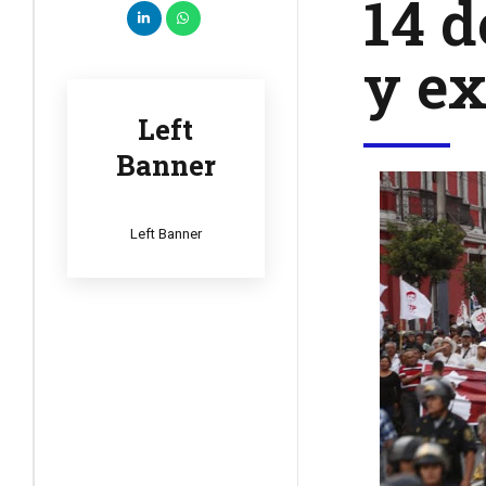
14 d
y ex
Left
Banner
Left Banner