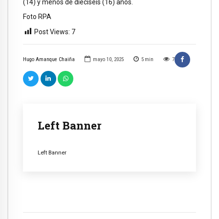
(14) y menos de dieciséis (16) años.
Foto RPA
Post Views:
7
Hugo Amanque Chaiña
mayo 10, 2025
5
min
7
Left Banner
Left Banner