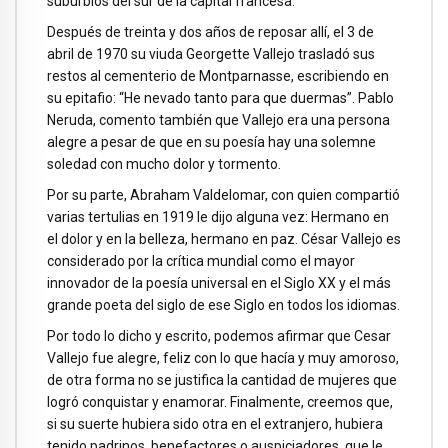
suburbios del sur de la capital francesa.
Después de treinta y dos años de reposar allí, el 3 de
abril de 1970 su viuda Georgette Vallejo trasladó sus
restos al cementerio de Montparnasse, escribiendo en
su epitafio: “He nevado tanto para que duermas”. Pablo
Neruda, comento también que Vallejo era una persona
alegre a pesar de que en su poesía hay una solemne
soledad con mucho dolor y tormento.
Por su parte, Abraham Valdelomar, con quien compartió
varias tertulias en 1919 le dijo alguna vez: Hermano en
el dolor y en la belleza, hermano en paz. César Vallejo es
considerado por la crítica mundial como el mayor
innovador de la poesía universal en el Siglo XX y el más
grande poeta del siglo de ese Siglo en todos los idiomas.​
Por todo lo dicho y escrito, podemos afirmar que Cesar
Vallejo fue alegre, feliz con lo que hacía y muy amoroso,
de otra forma no se justifica la cantidad de mujeres que
logró conquistar y enamorar. Finalmente, creemos que,
si su suerte hubiera sido otra en el extranjero, hubiera
tenido padrinos, benefactores o auspiciadores, que le