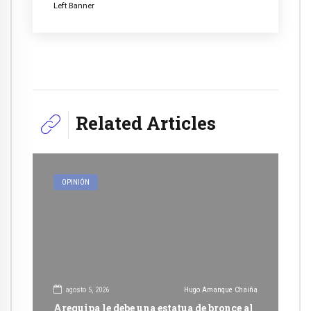
Left Banner
Related Articles
OPINIÓN
agosto 5, 2026
Hugo Amanque Chaiña
Arequipa le debe una estatua de bronce al