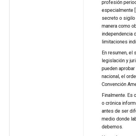
profesión period
especialmente [
secreto o sigilo 
manera como obt
independencia de
limitaciones ind
En resumen, el s
legislación y j
pueden aprobar 
nacional, el orde
Convención Ame
Finalmente. Es o
o crónica inform
antes de ser dif
medio donde lab
debemos.