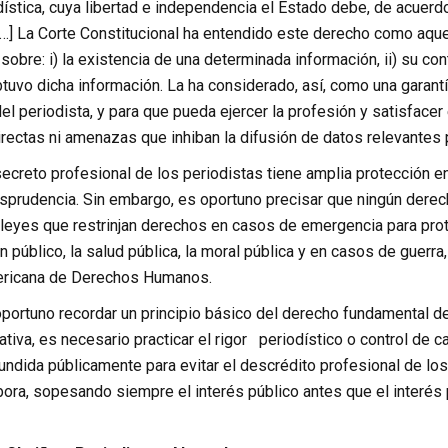
ística, cuya libertad e independencia el Estado debe, de acuerdo
…] La Corte Constitucional ha entendido este derecho como aquel
sobre: i) la existencia de una determinada información, ii) su conte
uvo dicha información. La ha considerado, así, como una garantí
l periodista, y para que pueda ejercer la profesión y satisfacer 
irectas ni amenazas que inhiban la difusión de datos relevantes p
ecreto profesional de los periodistas tiene amplia protección en 
urisprudencia. Sin embargo, es oportuno precisar que ningún der
leyes que restrinjan derechos en casos de emergencia para prot
n público, la salud pública, la moral pública y en casos de guerra, 
ricana de Derechos Humanos.
portuno recordar un principio básico del derecho fundamental del
ativa, es necesario practicar el rigor periodístico o control de 
undida públicamente para evitar el descrédito profesional de los
ora, sopesando siempre el interés público antes que el interés