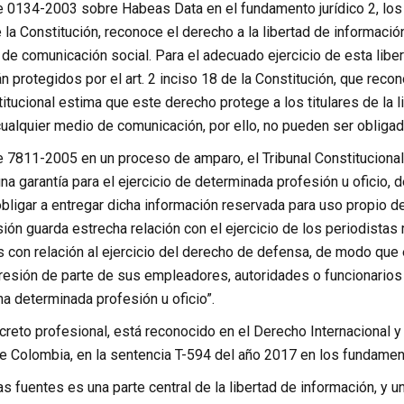
e 0134-2003 sobre Habeas Data en el fundamento jurídico 2, los 
de la Constitución, reconoce el derecho a la libertad de informació
de comunicación social. Para el adecuado ejercicio de esta libe
n protegidos por el art. 2 inciso 18 de la Constitución, que reco
titucional estima que este derecho protege a los titulares de la 
ualquier medio de comunicación, por ello, no pueden ser obligad
e 7811-2005 en un proceso de amparo, el Tribunal Constitucional 
na garantía para el ejercicio de determinada profesión u oficio,
bligar a entregar dicha información reservada para uso propio de
ión guarda estrecha relación con el ejercicio de los periodistas 
 con relación al ejercicio del derecho de defensa, de modo que
presión de parte de sus empleadores, autoridades o funcionarios
una determinada profesión u oficio”.
creto profesional, está reconocido en el Derecho Internacional y
e Colombia, en la sentencia T-594 del año 2017 en los fundamento
as fuentes es una parte central de la libertad de información, y