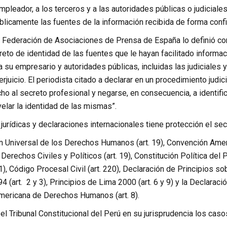
mpleador, a los terceros y a las autoridades públicas o judiciale
blicamente las fuentes de la información recibida de forma confi
la Federación de Asociaciones de Prensa de España lo definió com
eto de identidad de las fuentes que le hayan facilitado informaci
 a su empresario y autoridades públicas, incluidas las judiciales
rjuicio. El periodista citado a declarar en un procedimiento judicia
ho al secreto profesional y negarse, en consecuencia, a identif
elar la identidad de las mismas”.
urídicas y declaraciones internacionales tiene protección el sec
ón Universal de los Derechos Humanos (art. 19), Convención Ame
 Derechos Civiles y Políticos (art. 19), Constitución Política del
1), Código Procesal Civil (art. 220), Declaración de Principios so
 (art. 2 y 3), Principios de Lima 2000 (art. 6 y 9) y la Declarac
mericana de Derechos Humanos (art. 8).
l Tribunal Constitucional del Perú en su jurisprudencia los caso