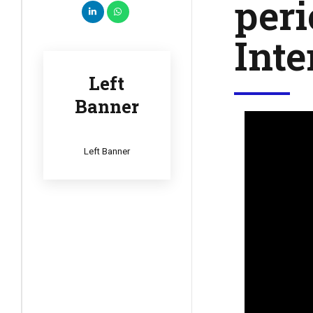
peri
Inte
Left
Banner
Left Banner