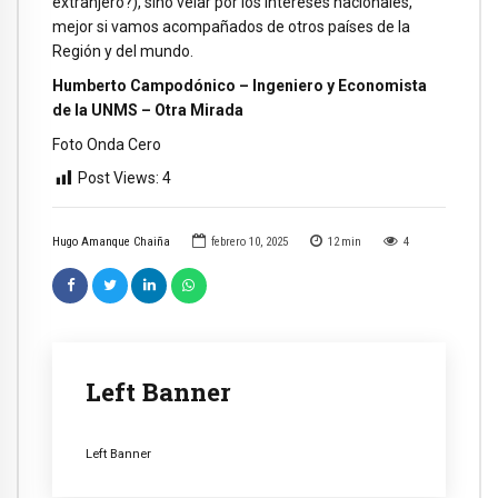
extranjero?), sino velar por los intereses nacionales,
mejor si vamos acompañados de otros países de la
Región y del mundo.
Humberto Campodónico – Ingeniero y Economista
de la UNMS – Otra Mirada
Foto Onda Cero
Post Views:
4
Hugo Amanque Chaiña
febrero 10, 2025
12
min
4
Left Banner
Left Banner