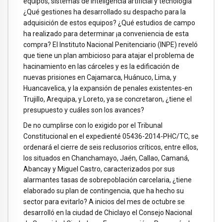
equipos, sistemas de inteligencia artificial y tecnología
¿Qué gestiones ha desarrollado su despacho para la
adquisición de estos equipos? ¿Qué estudios de campo
ha realizado para determinar ¡a conveniencia de esta
compra? El Instituto Nacional Penitenciario (INPE) reveló
que tiene un plan ambicioso para atajar el problema de
hacinamiento en las cárceles y es la edificación de
nuevas prisiones en Cajamarca, Huánuco, Lima, y
Huancavelica, y la expansión de penales existentes-en
Trujillo, Arequipa, y Loreto, ya se concretaron, ¿tiene el
presupuesto y cuáles son los avances?
De no cumplirse con lo exigido por el Tribunal
Constitucional en el expedienté 05436-2014-PHC/TC, se
ordenará el cierre de seis reclusorios críticos, entre ellos,
los situados en Chanchamayo, Jaén, Callao, Camaná,
Abancay y Miguel Castro, caracterizados por sus
alarmantes tasas de sobrepoblación carcelaria, ¿tiene
elaborado su plan de contingencia, que ha hecho su
sector para evitarlo? A inicios del mes de octubre se
desarrolló en la ciudad de Chiclayo el Consejo Nacional