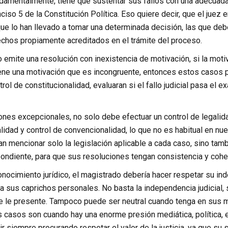
damentalmente, tiene que sustentar sus fallos con una adecuada
inciso 5 de la Constitución Política. Eso quiere decir, que el jue
que lo han llevado a tomar una determinada decisión, las que debe
echos propiamente acreditados en el trámite del proceso.
 emite una resolución con inexistencia de motivación, si la motiv
iene una motivación que es incongruente, entonces estos casos pu
trol de constitucionalidad, evaluaran si el fallo judicial pasa el
iones excepcionales, no solo debe efectuar un control de legali
lidad y control de convencionalidad, lo que no es habitual en nu
an mencionar solo la legislación aplicable a cada caso, sino tambi
pondiente, para que sus resoluciones tengan consistencia y cohe
onocimiento jurídico, el magistrado debería hacer respetar su i
ra sus caprichos personales. No basta la independencia judicial, 
 le presente. Tampoco puede ser neutral cuando tenga en sus 
 casos son cuando hay una enorme presión mediática, política, e
ir siempre procurando respetar el valor de la justicia, ya que su