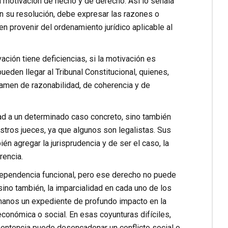
 motivación de hecho y de derecho. Así lo señala
z en su resolución, debe expresar las razones o
n provenir del ordenamiento jurídico aplicable al
ación tiene deficiencias, si la motivación es
eden llegar al Tribunal Constitucional, quienes,
 examen de razonabilidad, de coherencia y de
dad a un determinado caso concreto, sino también
estros jueces, ya que algunos son legalistas. Sus
én agregar la jurisprudencia y de ser el caso, la
rencia.
ndependencia funcional, pero ese derecho no puede
sino también, la imparcialidad en cada uno de los
manos un expediente de profundo impacto en la
conómica o social. En esas coyunturas difíciles,
 sentencia puede desencadenar un conflicto social o