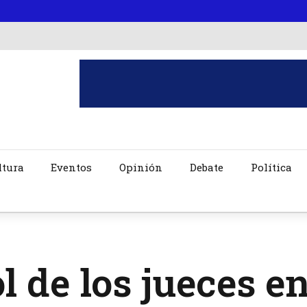
ltura
Eventos
Opinión
Debate
Política
ol de los jueces e