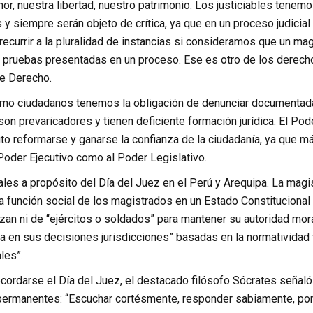
nor, nuestra libertad, nuestro patrimonio. Los justiciables ten
s y siempre serán objeto de crítica, ya que en un proceso judicia
ecurrir a la pluralidad de instancias si consideramos que un mag
as pruebas presentadas en un proceso. Ese es otro de los derec
de Derecho.
mo ciudadanos tenemos la obligación de denunciar documentada
 son prevaricadores y tienen deficiente formación jurídica. El Pod
to reformarse y ganarse la confianza de la ciudadanía, ya que m
 Poder Ejecutivo como al Poder Legislativo.
ales a propósito del Día del Juez en el Perú y Arequipa. La mag
a función social de los magistrados en un Estado Constitucional 
zan ni de “ejércitos o soldados” para mantener su autoridad mora
ca en sus decisiones jurisdicciones” basadas en la normatividad
les”.
ecordarse el Día del Juez, el destacado filósofo Sócrates señaló
 permanentes: “Escuchar cortésmente, responder sabiamente, pon