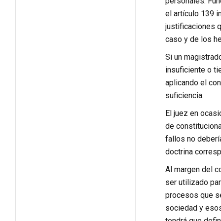
personales. Fun
el artículo 139 
justificaciones 
caso y de los h
Si un magistrado
insuficiente o t
aplicando el con
suficiencia.
El juez en ocas
de constituciona
fallos no deberí
doctrina corres
Al margen del c
ser utilizado pa
procesos que se
sociedad y esos
tendrá que defin