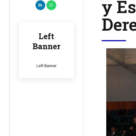
y Es
Der
Left
Banner
Left Banner