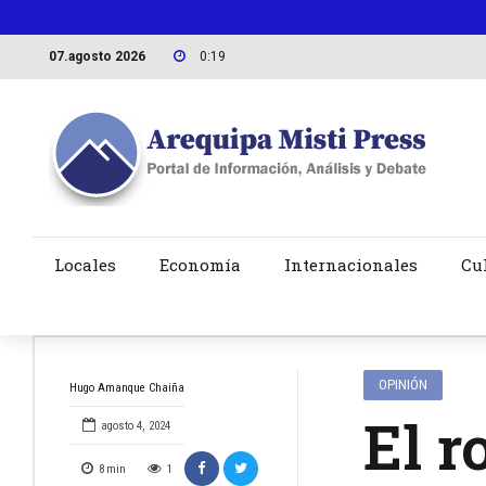
07.agosto 2026
0:19
Locales
Economía
Internacionales
Cu
OPINIÓN
Hugo Amanque Chaiña
El r
agosto 4, 2024
8
min
1