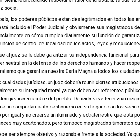
az social.
país, los poderes públicos están deslegitimados en todas las e
tá incluido el Poder Judicial y obviamente sus magistrados de t
ncialmente en cómo cumplen diariamente su función de garantiza
unción de control de legalidad de los actos, leyes y resolucione
e al juez se le debe garantizar su independencia funcional para
r neutral en la defensa de los derechos humanos y hacer respetar 
uralismo que garantiza nuestra Carta Magna a todos los ciudadan
 cualidades jurídicas, un juez debería reunir ciertas atribuciones
almente su integridad moral ya que deben ser referentes públic
tran justicia a nombre del pueblo. De nada sirve tener a un magi
iene un comportamiento deshonroso en su hogar o con los vecinos 
 por igual y no creerse un iluminado y extraterrestre que está 
ueces muy acartonados, pero tampoco magistrados timoratos qu
be ser siempre objetivo y razonable frente a la sociedad. Ya qu