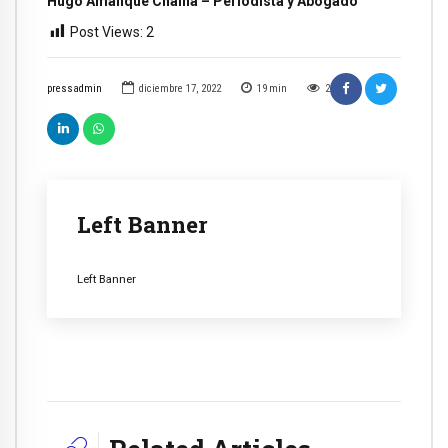
Hugo Amanque Chaiña – Periodista y Abogado
Post Views:
2
pressadmin
diciembre 17, 2022
19
min
2
Left Banner
Left Banner