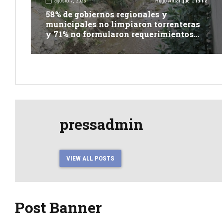
agosto 7, 2026
Hugo Amanque Chaiña
58% de gobiernos regionales y
municipales no limpiaron torrenteras
y 71% no formularon requerimientos
presupuestales afirma informe de
Contraloría
pressadmin
VIEW ALL POSTS
Post Banner