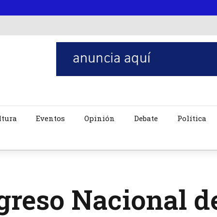
ltura
Eventos
Opinión
Debate
Política
greso Nacional d