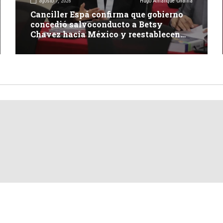
agosto 7, 2026
Hugo Amanque Chaiña
Canciller Espá confirma que gobierno
concedió salvoconducto a Betsy
Chavez hacia México y reestablecen
relaciones con dicho país