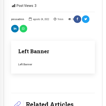
Post Views:
3
pressadmin
agosto 24, 2022
9
min
3
Left Banner
Left Banner
Related Articles