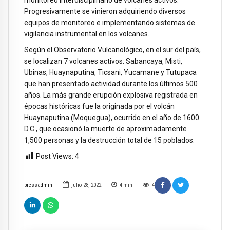
monitoreo interdisciplinario de volcanes activos.
Progresivamente se vinieron adquiriendo diversos
equipos de monitoreo e implementando sistemas de
vigilancia instrumental en los volcanes.
Según el Observatorio Vulcanológico, en el sur del país,
se localizan 7 volcanes activos: Sabancaya, Misti,
Ubinas, Huaynaputina, Ticsani, Yucamane y Tutupaca
que han presentado actividad durante los últimos 500
años. La más grande erupción explosiva registrada en
épocas históricas fue la originada por el volcán
Huaynaputina (Moquegua), ocurrido en el año de 1600
D.C., que ocasionó la muerte de aproximadamente
1,500 personas y la destrucción total de 15 poblados.
Post Views:
4
pressadmin
julio 28, 2022
4
min
4