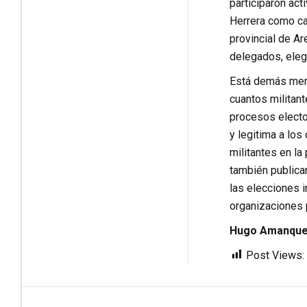
participaron ac
Herrera como ca
provincial de A
delegados, elegi
Está demás menci
cuantos militan
procesos elector
y legitima a lo
militantes en la
también publica
las elecciones 
organizaciones p
Hugo Amanque 
Post Views: