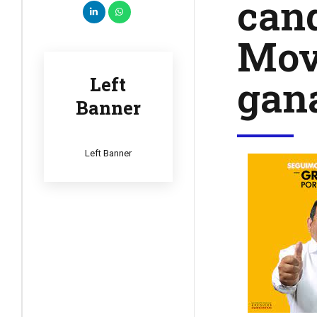
cand
Mov
gana
Left
Banner
Left Banner