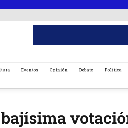
ltura
Eventos
Opinión
Debate
Política
bajísima votació