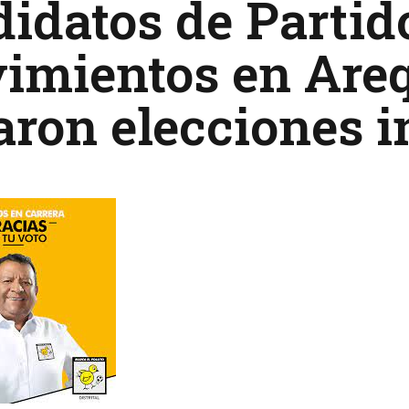
idatos de Partid
imientos en Are
ron elecciones i