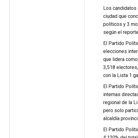
Los candidatos a
ciudad que concu
políticos y 3 m
según el reporte
El Partido Polít
elecciones inte
que lidera como 
3,518 electores,
con la Lista 1 g
El Partido Polít
internas directa
regional de la L
pero solo partic
alcaldía provinc
El Partido Polít
4.120% del total