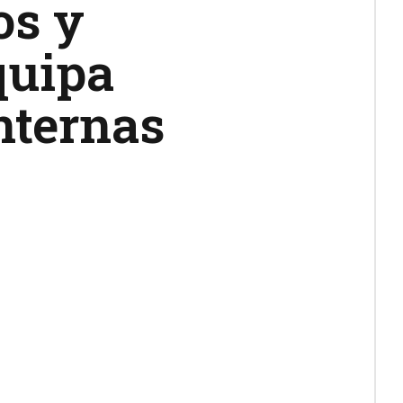
os y
quipa
nternas