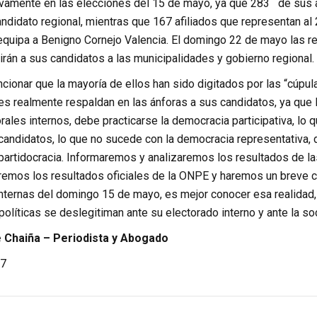
tivamente en las elecciones del 15 de mayo, ya que 283 de sus a
ndidato regional, mientras que 167 afiliados que representan al
requipa a Benigno Cornejo Valencia. El domingo 22 de mayo las re
rán a sus candidatos a las municipalidades y gobierno regional.
onar que la mayoría de ellos han sido digitados por las “cúpulas
tes realmente respaldan en las ánforas a sus candidatos, ya que
ales internos, debe practicarse la democracia participativa, lo que
s candidatos, lo que no sucede con la democracia representativa,
 partidocracia. Informaremos y analizaremos los resultados de l
remos los resultados oficiales de la ONPE y haremos un breve co
internas del domingo 15 de mayo, es mejor conocer esa realidad, 
olíticas se deslegitiman ante su electorado interno y ante la so
Chaiña – Periodista y Abogado
7