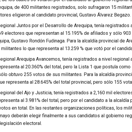
equipa, de 400 militantes registrados, solo sufragaron 15 militant
tores eligieron al candidato provincial, Gustavo Álvarez Begazo.
gional Juntos por el Desarrollo de Arequipa, tenía registrados a 
69 electores que representan al 15.195% de afiliados y sólo 903 v
uipa, Gustavo Rondón Fudinaga. Para la alcaldía provincial de Ar
 militantes lo que representa al 13.259 % que votó por el candida
gional Arequipa Avancemos, tenía registrados a nivel regional a
epresenta al 20.360% del total, pero la Lista 1 que postula como
ólo obtuvo 255 votos de sus militantes. Para la alcaldía provinc
ue representa al 28.645% del total provincial, pero sólo 155 vota
gional del Ajo y Justicia, tenía registrados a 2,160 mil electores
epresenta al 3.981% del total, pero por el candidato a la alcaldía
otos en total. En las restantes organizaciones políticas, los mil
yo deberán elegir finalmente a sus candidatos al gobierno regio
egislación electoral.