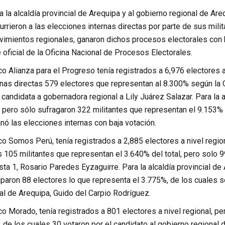
 la alcaldía provincial de Arequipa y al gobierno regional de Are
rrieron a las elecciones internas directas por parte de sus mil
ovimientos regionales, ganaron dichos procesos electorales con
 oficial de la Oficina Nacional de Procesos Electorales.
ico Alianza para el Progreso tenía registrados a 6,976 electores a
rnas directas 579 electores que representan al 8.300% según la 
candidata a gobernadora regional a Lily Juárez Salazar. Para la a
 pero sólo sufragaron 322 militantes que representan el 9.153% d
anó las elecciones internas con baja votación.
ico Somos Perú, tenía registrados a 2,885 electores a nivel regio
s 105 militantes que representan el 3.640% del total, pero solo 9
ista 1, Rosario Paredes Eyzaguirre. Para la alcaldía provincial de
iparon 88 electores lo que representa el 3.775%, de los cuales só
ial de Arequipa, Guido del Carpio Rodríguez.
ico Morado, tenía registrados a 801 electores a nivel regional, p
, de los cuales 30 votaron por el candidato al gobierno regional 