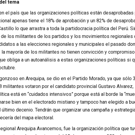
 del tema
n el país que las organizaciones políticas están desaprobadas p
ional apenas tiene el 18% de aprobación y un 82% de desaprobac
astillo lo que arrastra a toda la partidocracia política del Perú
de los militantes de los partidos y los movimientos regionales c
ndidatos a las elecciones regionales y municipales el pasado do
 la mayoría de los militantes no tienen convicción y compromiso 
ue obliga a un autoanálisis a estas organizaciones políticas si q
ctubre.
gonzoso en Arequipa, se dio en el Partido Morado, ya que sólo 3
8 militantes votaron por el candidato provincial Gustavo Alvarez,
ítica está en “cuidados intensivos” porque está al borde la “mue
narse bien en el electorado mistiano y tampoco han elegido a bu
 último decenio. Tendrán que organizar una campaña y estrategia 
ecería del mapa electoral.
gional Arequipa Avancemos, fue la organización política que tuv