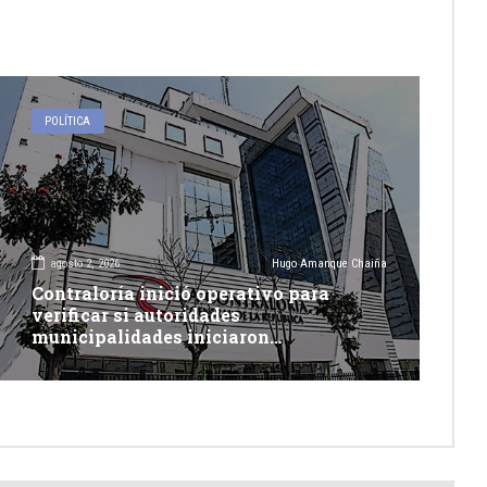
POLÍTICA
agosto 2, 2026
Hugo Amanque Chaiña
Contraloría inició operativo para
verificar si autoridades
municipalidades iniciaron
descolmatación de quebradas y ríos
ante Fenómeno del Niño