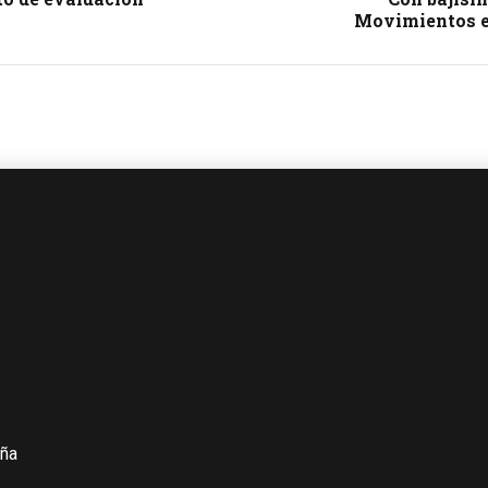
Movimientos e
iña