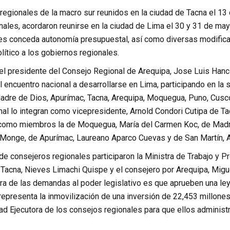
regionales de la macro sur reunidos en la ciudad de Tacna el 13 
les, acordaron reunirse en la ciudad de Lima el 30 y 31 de mayo
es conceda autonomía presupuestal, así como diversas modificaci
lítico a los gobiernos regionales.
 el presidente del Consejo Regional de Arequipa, Jose Luis Han
 encuentro nacional a desarrollarse en Lima, participando en la 
adre de Dios, Apurímac, Tacna, Arequipa, Moquegua, Puno, Cusco
nal lo integran como vicepresidente, Arnold Condori Cutipa de 
 como miembros la de Moquegua, María del Carmen Koc, de Madre
Monge, de Apurímac, Laureano Aparco Cuevas y de San Martín, 
de consejeros regionales participaron la Ministra de Trabajo y 
 Tacna, Nieves Limachi Quispe y el consejero por Arequipa, Mig
tra de las demandas al poder legislativo es que aprueben una le
 representa la inmovilización de una inversión de 22,453 millones
ad Ejecutora de los consejos regionales para que ellos administr