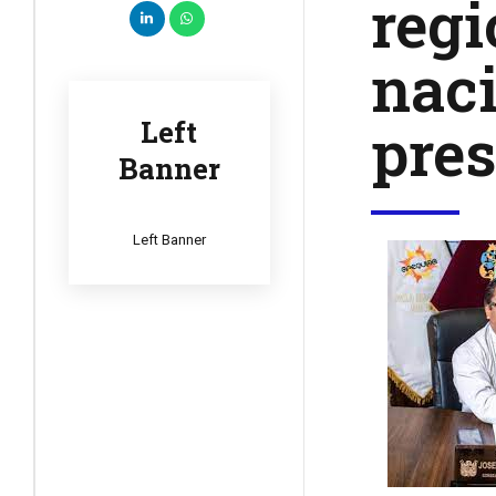
regi
naci
pre
Left
Banner
Left Banner