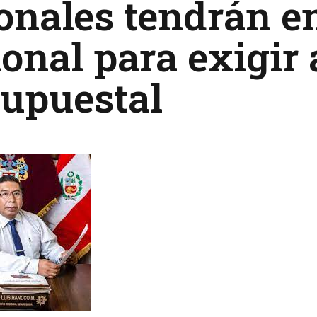
onales tendrán e
onal para exigir
supuestal