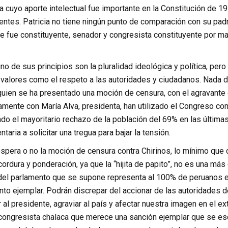
ta cuyo aporte intelectual fue importante en la Constitución de 1
entes. Patricia no tiene ningún punto de comparación con su pad
ue fue constituyente, senador y congresista constituyente por ma
o de sus principios son la pluralidad ideológica y política, pero
 valores como el respeto a las autoridades y ciudadanos. Nada d
quien se ha presentado una moción de censura, con el agravante 
mente con María Alva, presidenta, han utilizado el Congreso com
do el mayoritario rechazo de la población del 69% en las últimas
taria a solicitar una tregua para bajar la tensión.
spera o no la moción de censura contra Chirinos, lo mínimo que 
 cordura y ponderación, ya que la “hijita de papito”, no es una más
del parlamento que se supone representa al 100% de peruanos e
to ejemplar. Podrán discrepar del accionar de las autoridades d
r al presidente, agraviar al país y afectar nuestra imagen en el e
ongresista chalaca que merece una sanción ejemplar que se esc