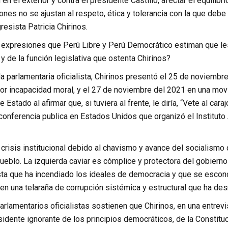
en el exterior y contra el presidente Castillo, afectar el equilib
nes no se ajustan al respeto, ética y tolerancia con la que debe
esista Patricia Chirinos.
expresiones que Perú Libre y Perú Democrático estiman que lesio
y de la función legislativa que ostenta Chirinos?
a parlamentaria oficialista, Chirinos presentó el 25 de noviembr
por incapacidad moral, y el 27 de noviembre del 2021 en una movi
e Estado al afirmar que, si tuviera al frente, le diría, “Vete al car
 conferencia publica en Estados Unidos que organizó el Institu
crisis institucional debido al chavismo y avance del socialismo qu
eblo. La izquierda caviar es cómplice y protectora del gobierno
sta que ha incendiado los ideales de democracia y que se escon
n una telaraña de corrupción sistémica y estructural que ha desm
rlamentarios oficialistas sostienen que Chirinos, en una entrevi
dente ignorante de los principios democráticos, de la Constituci