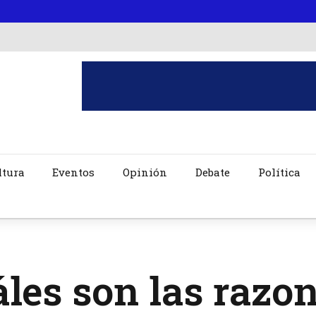
ltura
Eventos
Opinión
Debate
Política
les son las razo