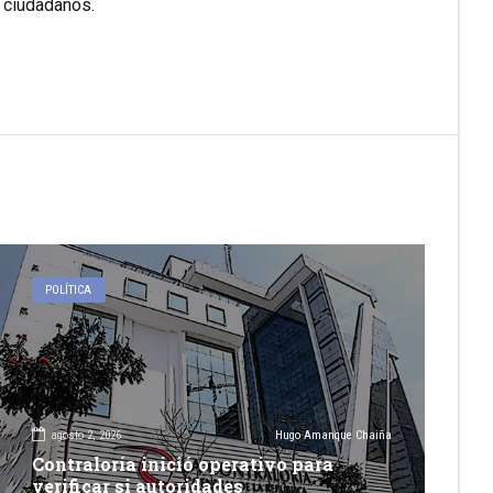
s ciudadanos.
POLÍTICA
agosto 2, 2026
Hugo Amanque Chaiña
Contraloría inició operativo para
verificar si autoridades