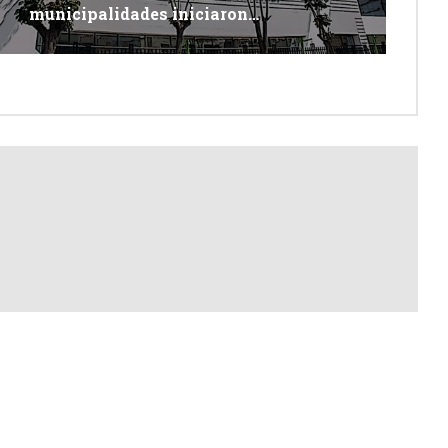
municipalidades iniciaron
descolmatación de quebradas y ríos
ante Fenómeno del Niño