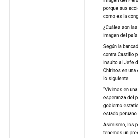
imagen del Perú 
porque sus accio
como es la congr
¿Cuáles son las 
imagen del país 
Según la bancad
contra Castillo 
insulto al Jefe d
Chirinos en una
lo siguiente.
“Vivimos en una 
esperanza del pu
gobierno estati
estado peruano e
Asimismo, los pa
tenemos un presi