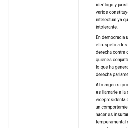
ideólogo y juris
varios constituy
intelectual ya q
intolerante.
En democracia un
el respeto a los
derecha contra 
quienes conjunta
lo que ha genera
derecha parlamen
Al margen si pro
es llamarle a la
vicepresidenta 
un comportamien
hacer es insulta
temperamental c