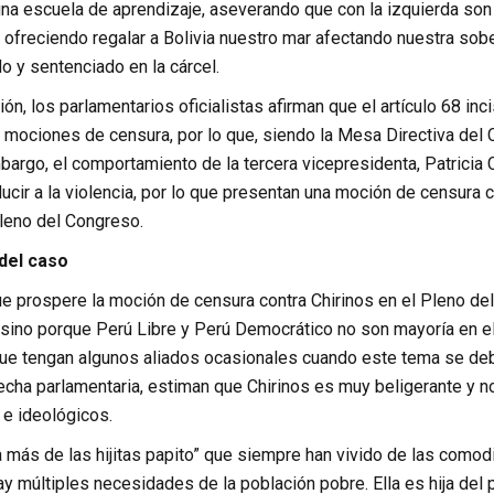
una escuela de aprendizaje, aseverando que con la izquierda so
l, ofreciendo regalar a Bolivia nuestro mar afectando nuestra sobe
o y sentenciado en la cárcel.
ión, los parlamentarios oficialistas afirman que el artículo 68 inc
 mociones de censura, por lo que, siendo la Mesa Directiva del 
bargo, el comportamiento de la tercera vicepresidenta, Patricia Ch
ucir a la violencia, por lo que presentan una moción de censura 
pleno del Congreso.
 del caso
que prospere la moción de censura contra Chirinos en el Pleno d
 sino porque Perú Libre y Perú Democrático no son mayoría en el
que tengan algunos aliados ocasionales cuando este tema se deba
echa parlamentaria, estiman que Chirinos es muy beligerante y n
s e ideológicos.
a más de las hijitas papito” que siempre han vivido de las comodi
ay múltiples necesidades de la población pobre. Ella es hija del po