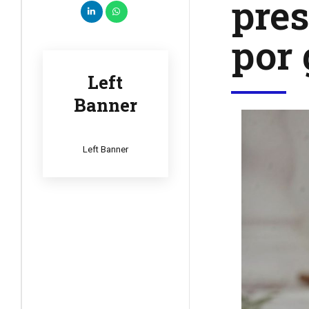
pres
por 
Left
Banner
Left Banner