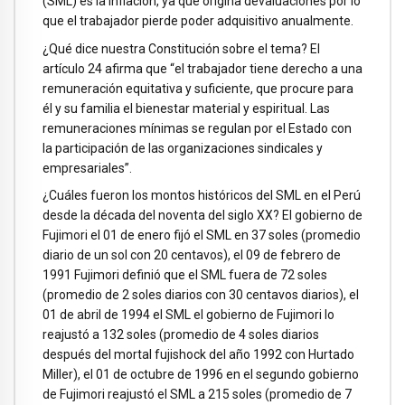
(SML) es la inflación, ya que origina devaluaciones por lo
que el trabajador pierde poder adquisitivo anualmente.
¿Qué dice nuestra Constitución sobre el tema? El
artículo 24 afirma que “el trabajador tiene derecho a una
remuneración equitativa y suficiente, que procure para
él y su familia el bienestar material y espiritual. Las
remuneraciones mínimas se regulan por el Estado con
la participación de las organizaciones sindicales y
empresariales”.
¿Cuáles fueron los montos históricos del SML en el Perú
desde la década del noventa del siglo XX? El gobierno de
Fujimori el 01 de enero fijó el SML en 37 soles (promedio
diario de un sol con 20 centavos), el 09 de febrero de
1991 Fujimori definió que el SML fuera de 72 soles
(promedio de 2 soles diarios con 30 centavos diarios), el
01 de abril de 1994 el SML el gobierno de Fujimori lo
reajustó a 132 soles (promedio de 4 soles diarios
después del mortal fujishock del año 1992 con Hurtado
Miller), el 01 de octubre de 1996 en el segundo gobierno
de Fujimori reajustó el SML a 215 soles (promedio de 7