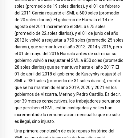
soles (promedio de 19 soles diarios), y el 01 de febrero
del 2011 Garcia reajustó el SML a 600 soles (promedio
de 20 soles diarios). El gobierno de Humala el 14 de
agosto del 2011 incrementó el SML a 675 soles
(promedio de 22 soles diarios), y el 01 de junio del año
2012 lo volvió a reajustar a 750 soles (promedio 25 soles
diarios), que se mantuvo el año 2013, 2014 y 2015, pero
el 01 de mayo del 2016 Humala antes de culminar su
gobierno volvió a reajustar el SML a 850 soles (promedio
28 soles diarios) que se mantuvo hasta el año 2017. El
01 de abril del 2018 el gobierno de Kuscynky reajustó el
SML a 930 soles (promedio de 31 soles diarios), monto
que se ha mantenido el año 2019, 2020 y 2021 en los
gobiernos de Vizcarra, Merino y Pedro Castillo. Es decir,
por 39 meses consecutivos, los trabajadores peruanos
que perciben el SML, están castigados y no les han
incrementado la remuneración mensual lo que no sólo
es ilegal, sino injusto.
Una primera conclusión de este repaso histórico del
SML, es que desde hace más de tres años está