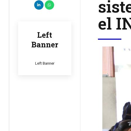
sis
el I
Left
Banner
Left Banner