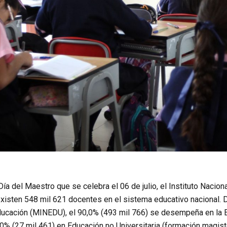
ía del Maestro que se celebra el 06 de julio, el Instituto Naciona
existen 548 mil 621 docentes en el sistema educativo nacional. 
ucación (MINEDU), el 90,0% (493 mil 766) se desempeña en la Edu
,0% (27 mil 461) en Educación no Universitaria (formación magiste