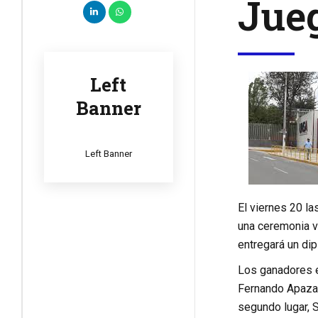
Jueg
Left
Banner
Left Banner
El viernes 20 la
una ceremonia vi
entregará un di
Los ganadores e
Fernando Apaza Q
segundo lugar, 