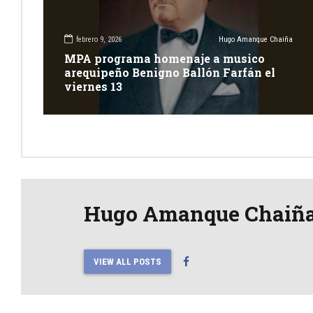
febrero 9, 2026
Hugo Amanque Chaiña
MPA programa homenaje a musico
arequipeño Benigno Ballón Farfán el
viernes 13
Hugo Amanque Chaiñ
VIEW ALL POSTS