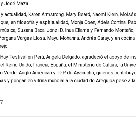
y José Maza.
y actualidad, Karen Armstrong, Mary Beard, Naomi Klein, Moisés
 que, en filosofía y espiritualidad, Monja Coen, Adela Cortina, Pa
 música, Susana Baca, Jonzi D, Inua Ellams y Fernando Montaño, y
Morgana Vargas Llosa, Mayu Mohanna, Andrés Garay, y en cocina 
ejo.
 Hay Festival en Perú, Ángela Delgado, agradeció el apoyo de ins
l Reino Unido, Francia, España, el Ministerio de Cultura, la Uni
erro Verde, Anglo American y TGP de Ayacucho, quienes contribuy
s y pongan en vitrina mundial a la ciudad de Arequipa pese a la
7