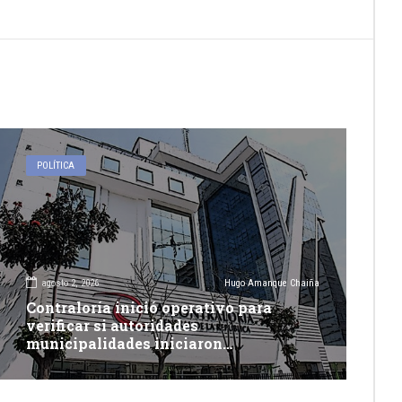
POLÍTICA
agosto 2, 2026
Hugo Amanque Chaiña
Contraloría inició operativo para
verificar si autoridades
municipalidades iniciaron
descolmatación de quebradas y ríos
ante Fenómeno del Niño