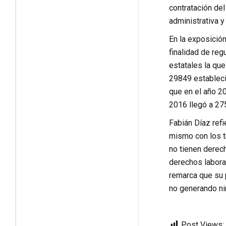
contratación del
administrativa y
En la exposición
finalidad de reg
estatales la que
29849 estableció
que en el año 2
2016 llegó a 27
Fabián Díaz refi
mismo con los tr
no tienen derech
derechos laboral
remarca que su p
no generando nin
Post Views: