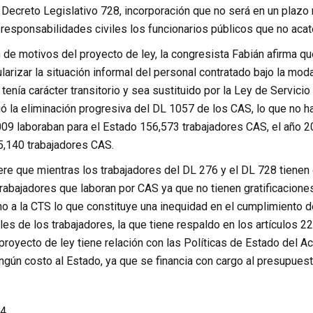
 Decreto Legislativo 728, incorporación que no será en un plazo 
 responsabilidades civiles los funcionarios públicos que no aca
 de motivos del proyecto de ley, la congresista Fabián afirma q
ularizar la situación informal del personal contratado bajo la mo
 tenía carácter transitorio y sea sustituido por la Ley de Servici
 la eliminación progresiva del DL 1057 de los CAS, lo que no ha
009 laboraban para el Estado 156,573 trabajadores CAS, el año 2
5,140 trabajadores CAS.
ere que mientras los trabajadores del DL 276 y el DL 728 tienen
abajadores que laboran por CAS ya que no tienen gratificaciones
o a la CTS lo que constituye una inequidad en el cumplimiento d
es de los trabajadores, la que tiene respaldo en los artículos 22
royecto de ley tiene relación con las Políticas de Estado del Ac
gún costo al Estado, ya que se financia con cargo al presupuest
4