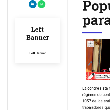
Popu
para
Left
Banner
Left Banner
La congresista Y
régimen de contr
1057 de las enti
trabajadores qu