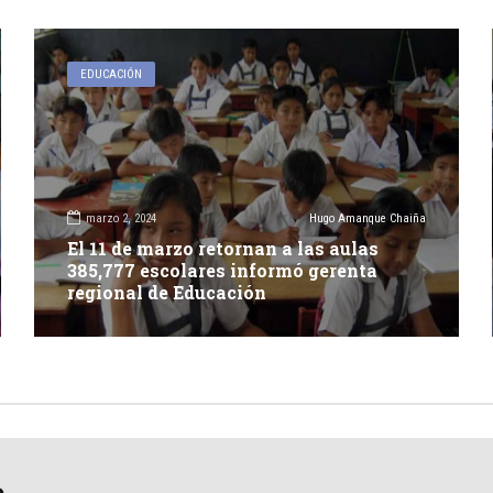
EDUCACIÓN
marzo 2, 2024
Hugo Amanque Chaiña
El 11 de marzo retornan a las aulas
385,777 escolares informó gerenta
regional de Educación
a