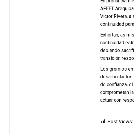
En pronunciamie
AFEET Arequipa,
Victor Rivera, a
continuidad para
Exhortan, asimi
continuidad estr
debiendo sacrifi
transición resp
Los gremios emp
desarticular los
de confianza, e
comprometan la 
actuar con respo
Post Views: