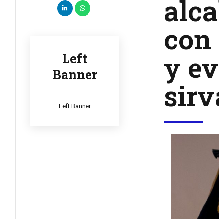
alca
con 
y ev
Left
Banner
sirv
Left Banner