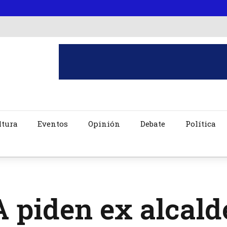
ltura
Eventos
Opinión
Debate
Política
 piden ex alcald