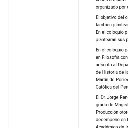
organizado por 
El objetivo del 
tambien plantear
En el coloquio p
plantearan sus p
En el coloquio p
en Filosofía con
adscrito al Depa
de Historia de l
Martín de Porres
Católica del Pe
El Dr. Jorge Ren
grado de Magiste
Producción otor
desempeñó en la
Académico de Ing