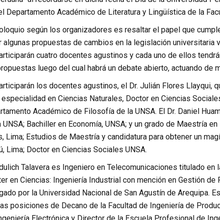
el Departamento Académico de Literatura y Lingüística de la Fac
coloquio según los organizadores es resaltar el papel que cumple
 algunas propuestas de cambios en la legislación universitaria v
articiparán cuatro docentes agustinos y cada uno de ellos tendrá
ropuestas luego del cual habrá un debate abierto, actuando de mo
articiparán los docentes agustinos, el Dr. Julián Flores Llayqui
 especialidad en Ciencias Naturales, Doctor en Ciencias Sociales
rtamento Académico de Filosofía de la UNSA. El Dr. Daniel Huama
a UNSA; Bachiller en Economía, UNSA; y un grado de Maestría en 
, Lima; Estudios de Maestría y candidatura para obtener un magís
rú, Lima; Doctor en Ciencias Sociales UNSA.
dulich Talavera es Ingeniero en Telecomunicaciones titulado en la
r en Ciencias: Ingeniería Industrial con mención en Gestión de 
gado por la Universidad Nacional de San Agustín de Arequipa. Es
s posiciones de Decano de la Facultad de Ingeniería de Produc
eniería Electrónica y Director de la Escuela Profesional de Inge