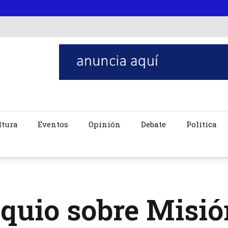
ltura
Eventos
Opinión
Debate
Política
quio sobre Misi