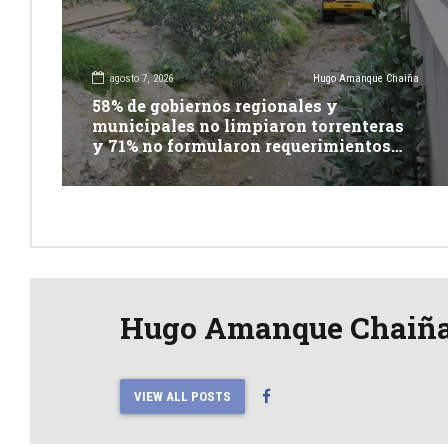
agosto 7, 2026
Hugo Amanque Chaiña
58% de gobiernos regionales y
municipales no limpiaron torrenteras
y 71% no formularon requerimientos
presupuestales afirma informe de
Contraloría
Hugo Amanque Chaiñ
VIEW ALL POSTS