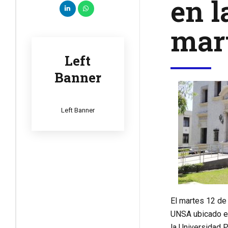
en l
mart
Left
Banner
Left Banner
El martes 12 de
UNSA ubicado en
la Universidad P