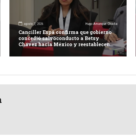
agosto 7, 2026
Hugo Amanque Chaiña
Canciller Espá confirma que gobierno
concedió salvoconducto a Betsy
Chavez hacia México y reestablecen
relaciones con dicho país
a