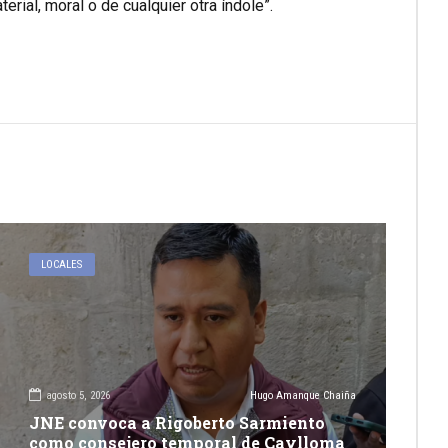
rial, moral o de cualquier otra índole”.
LOCALES
agosto 5, 2026
Hugo Amanque Chaiña
JNE convoca a Rigoberto Sarmiento
como consejero temporal de Caylloma