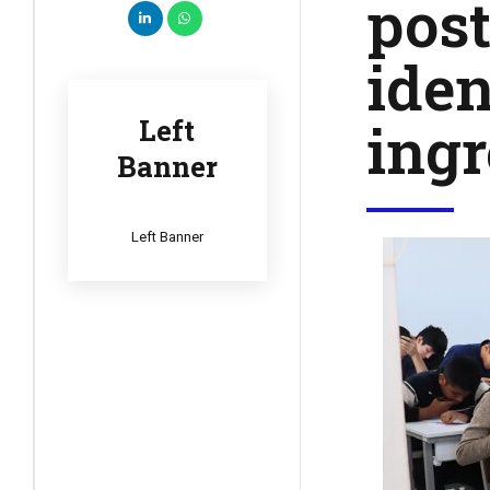
post
iden
ing
Left
Banner
Left Banner