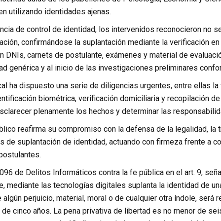
n utilizando identidades ajenas.
encia de control de identidad, los intervenidos reconocieron no 
ación, confirmándose la suplantación mediante la verificación e
n DNIs, carnets de postulante, exámenes y material de evaluació
ad genérica y al inicio de las investigaciones preliminares confo
al ha dispuesto una serie de diligencias urgentes, entre ellas la
tificación biométrica, verificación domiciliaria y recopilación de
esclarecer plenamente los hechos y determinar las responsabili
blico reafirma su compromiso con la defensa de la legalidad, la 
os de suplantación de identidad, actuando con firmeza frente a c
postulantes.
96 de Delitos Informáticos contra la fe pública en el art. 9, seña
ue, mediante las tecnologías digitales suplanta la identidad de un
 algún perjuicio, material, moral o de cualquier otra índole, será
 de cinco años. La pena privativa de libertad es no menor de se