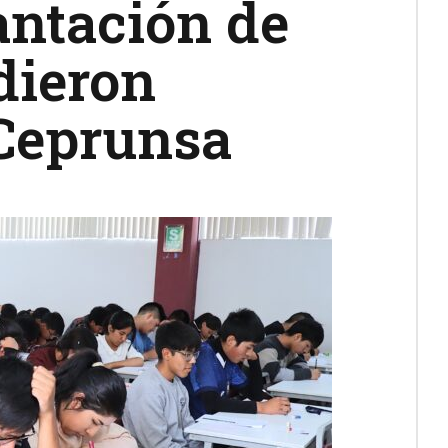
antación de
dieron
Ceprunsa