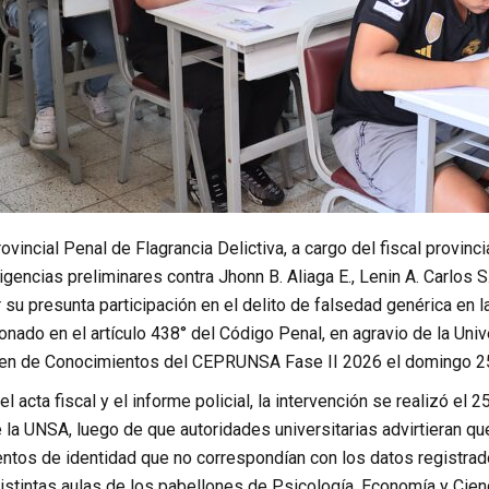
rovincial Penal de Flagrancia Delictiva, a cargo del fiscal provinc
igencias preliminares contra Jhonn B. Aliaga E., Lenin A. Carlos S.
 su presunta participación en el delito de falsedad genérica en l
onado en el artículo 438° del Código Penal, en agravio de la Uni
men de Conocimientos del CEPRUNSA Fase II 2026 el domingo 25
l acta fiscal y el informe policial, la intervención se realizó el 
 la UNSA, luego de que autoridades universitarias advirtieran q
ntos de identidad que no correspondían con los datos registrado
istintas aulas de los pabellones de Psicología, Economía y Cien