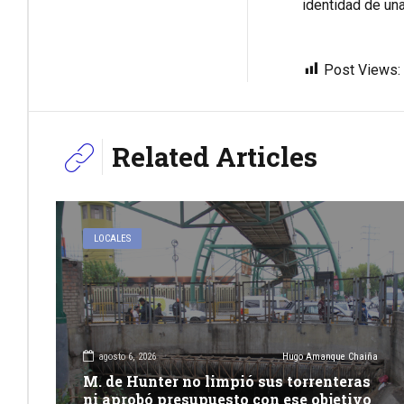
identidad de una
Post Views:
Related Articles
LOCALES
agosto 6, 2026
Hugo Amanque Chaiña
M. de Hunter no limpió sus torrenteras
ni aprobó presupuesto con ese objetivo