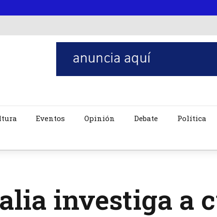
ltura
Eventos
Opinión
Debate
Política
alia investiga a 