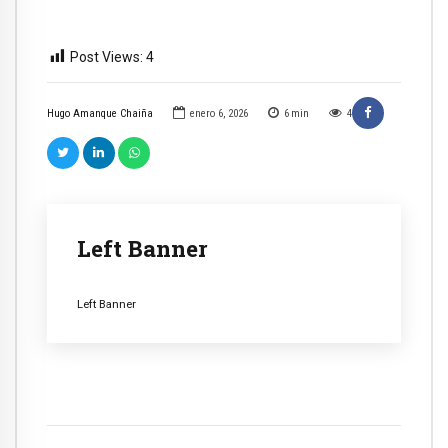
Post Views:
4
Hugo Amanque Chaiña
enero 6, 2026
6
min
4
Left Banner
Left Banner