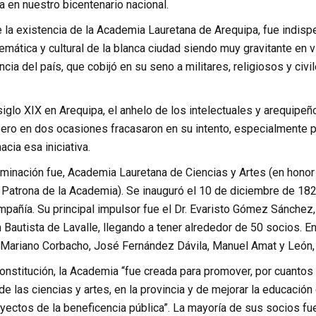
a en nuestro bicentenario nacional.
la existencia de la Academia Lauretana de Arequipa, fue indispe
emática y cultural de la blanca ciudad siendo muy gravitante en v
cia del país, que cobijó en su seno a militares, religiosos y ci
iglo XIX en Arequipa, el anhelo de los intelectuales y arequipeñ
pero en dos ocasiones fracasaron en su intento, especialmente p
cia esa iniciativa.
minación fue, Academia Lauretana de Ciencias y Artes (en honor 
 Patrona de la Academia). Se inauguró el 10 de diciembre de 18
mpañía. Su principal impulsor fue el Dr. Evaristo Gómez Sánchez,
 Bautista de Lavalle, llegando a tener alrededor de 50 socios. En
Mariano Corbacho, José Fernández Dávila, Manuel Amat y León
onstitución, la Academia “fue creada para promover, por cuantos m
e las ciencias y artes, en la provincia y de mejorar la educación c
oyectos de la beneficencia pública”. La mayoría de sus socios fu