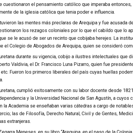
e cuestionaron el pensamiento católico que imperaba entonces, l
ente de la iglesia católica que tenia poder e influencia.
tuvieron las mentes más preclaras de Arequipa y fue acusada de 
uestionaron los rezagos coloniales por lo que el cabildo que lo
ue se le acusó de ser un recinto que cobijaba herejes. La institu
e el Colegio de Abogados de Arequipa, quien se consideró com
etana durante su vigencia, cobijo a ilustres intelectuales que 
erto Valdivia, el Dr. Francisco Luna Pizarro, quien fue preside
 etc. Fueron los primeros liberales del país cuyas huellas pode
a.
retana, cumplió exitosamente con su labor docente desde 1821 
ndependencia y la Universidad Nacional de San Agustín, a cuyos 
n la Academia se enseñaban varias cátedras a cargo de notables 
cio; las de Filosofía, Derecho Natural, Civil y de Gentes, Medici
as extranjeras.
 Zegarra Meneses, en su libro “Arequipa, en el paso de la Colonia