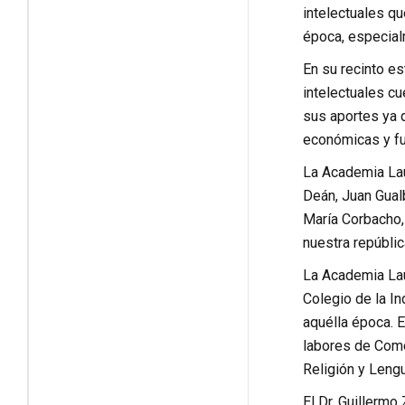
intelectuales qu
época, especialm
En su recinto es
intelectuales c
sus aportes ya q
económicas y fu
La Academia Laur
Deán, Juan Gualb
María Corbacho,
nuestra repúblic
La Academia Lau
Colegio de la I
aquélla época. E
labores de Comer
Religión y Lengu
El Dr. Guillermo