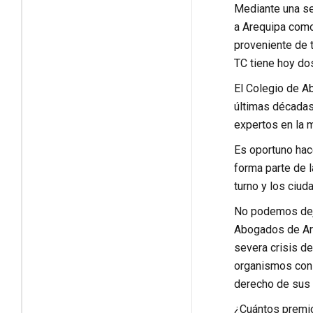
Mediante una se
a Arequipa como 
proveniente de t
TC tiene hoy do
El Colegio de A
últimas décadas 
expertos en la m
Es oportuno hac
forma parte de 
turno y los ciuda
No podemos deja
Abogados de Areq
severa crisis d
organismos cons
derecho de sus 
¿Cuántos premio