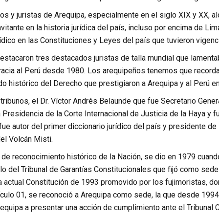
 y juristas de Arequipa, especialmente en el siglo XIX y XX, al
vitante en la historia jurídica del país, incluso por encima de Li
ídico en las Constituciones y Leyes del país que tuvieron vigen
destacaron tres destacados juristas de talla mundial que lament
racia al Perú desde 1980. Los arequipeños tenemos que recorda
o histórico del Derecho que prestigiaron a Arequipa y al Perú e
 tribunos, el Dr. Víctor Andrés Belaunde que fue Secretario Gene
a Presidencia de la Corte Internacional de Justicia de la Haya y f
fue autor del primer diccionario jurídico del país y presidente de
del Volcán Misti.
 de reconocimiento histórico de la Nación, se dio en 1979 cuando
o del Tribunal de Garantías Constitucionales que fijó como sede
a actual Constitución de 1993 promovido por los fujimoristas, don
tículo 01, se reconoció a Arequipa como sede, la que desde 1994
quipa a presentar una acción de cumplimiento ante el Tribunal C