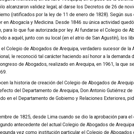
sólo alcanzaron validez legal, al darse los Decretos de 26 de no
rno (ratificados por la ley de 11 de enero de 1828). Según sus d
ller en Abogacía y Medicina. Desde 1846 su única actividad qued
, para lo que fue autorizada por ley. Al fundarse el Colegio de 
o a aquél, junto con su local (en el atrio de San Agustín), los lib
 el Colegio de Abogados de Arequipa, verdadero sucesor de la 
onal, le reconoció tal carácter haciendo así honor a la demanda 
 Congreso de Abogados, realizado en Arequipa, en 1961, la que s
69.
en la historia de creación del Colegio de Abogados de Arequipa
efecto del Departamento de Arequipa, Don Antonio Gutiérrez de l
ado en el Departamento de Gobierno y Relaciones Exteriores, pi
iembre de 1825, desde Lima cuando se dio la aprobación para e
gundo antecedente del actual Colegio de Abogados de Arequip
segunda vez como institución particular el Colegio de Abogados 