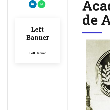
Acad
de 
Left
Banner
Left Banner