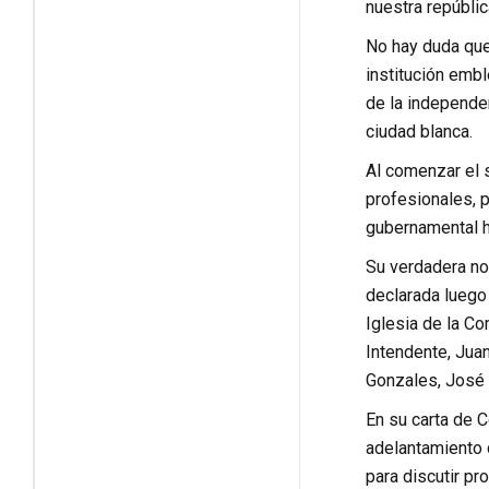
nuestra repúblic
No hay duda que 
institución embl
de la independen
ciudad blanca.
Al comenzar el s
profesionales, 
gubernamental ha
Su verdadera no
declarada luego
Iglesia de la Co
Intendente, Juan
Gonzales, José 
En su carta de C
adelantamiento d
para discutir pr