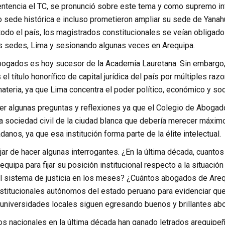
ntencia el TC, se pronunció sobre este tema y como supremo int
sede histórica e incluso prometieron ampliar su sede de Yanahua
odo el país, los magistrados constitucionales se veían obligados
s sedes, Lima y sesionando algunas veces en Arequipa.
bogados es hoy sucesor de la Academia Lauretana. Sin embargo
el título honorífico de capital jurídica del país por múltiples r
ateria, ya que Lima concentra el poder político, económico y soci
er algunas preguntas y reflexiones ya que el Colegio de Abogad
la sociedad civil de la ciudad blanca que debería merecer máxim
danos, ya que esa institución forma parte de la élite intelectual.
r de hacer algunas interrogantes. ¿En la última década, cuantos
uipa para fijar su posición institucional respecto a la situación p
el sistema de justicia en los meses? ¿Cuántos abogados de Are
titucionales autónomos del estado peruano para evidenciar que
universidades locales siguen egresando buenos y brillantes abo
s nacionales en la última década han ganado letrados arequipeñ