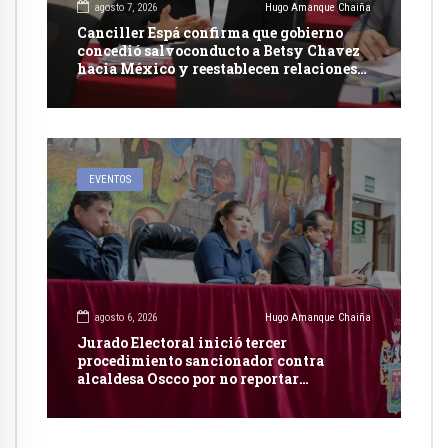
agosto 7, 2026
Hugo Amanque Chaiña
Canciller Espá confirma que gobierno
concedió salvoconducto a Betsy Chavez
hacia México y reestablecen relaciones
con dicho país
EVENTOS
agosto 6, 2026
Hugo Amanque Chaiña
Jurado Electoral inició tercer
procedimiento sancionador contra
alcaldesa Oscco por no reportar
publicidad estatal