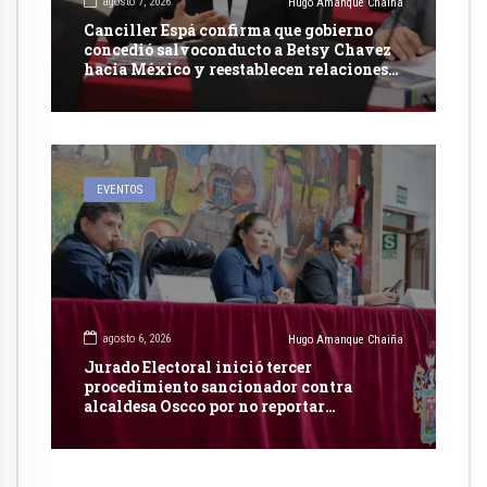
agosto 7, 2026
Hugo Amanque Chaiña
Canciller Espá confirma que gobierno
concedió salvoconducto a Betsy Chavez
hacia México y reestablecen relaciones
con dicho país
EVENTOS
agosto 6, 2026
Hugo Amanque Chaiña
Jurado Electoral inició tercer
procedimiento sancionador contra
alcaldesa Oscco por no reportar
publicidad estatal