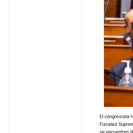
El congresista H
Fiscales Supremo
se encuentren li