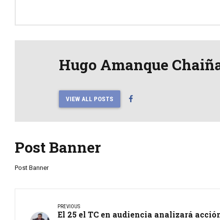
Hugo Amanque Chaiñ
VIEW ALL POSTS
Post Banner
Post Banner
PREVIOUS
El 25 el TC en audiencia analizará acció