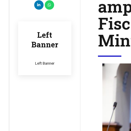
ampl
Fisc
Mini
Left
Banner
Left Banner