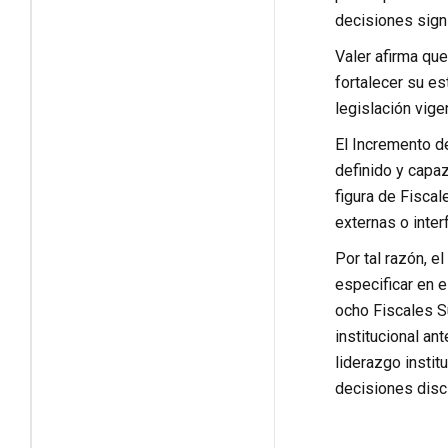
decisiones signi
Valer afirma que
fortalecer su es
legislación vig
El Incremento d
definido y capaz
figura de Fisca
externas o inter
Por tal razón, e
especificar en e
ocho Fiscales S
institucional an
liderazgo instit
decisiones disci