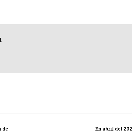
a
n de
En abril del 20