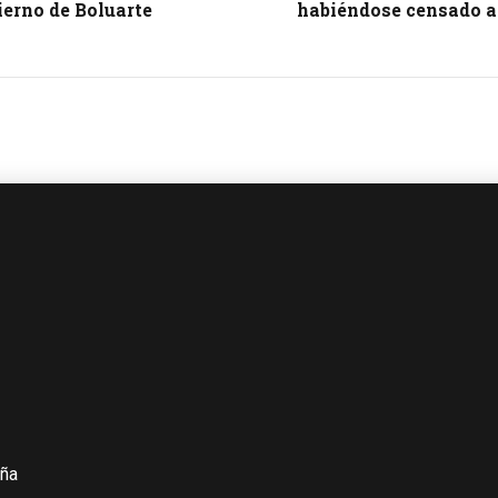
ierno de Boluarte
habiéndose censado al
iña