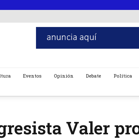
ltura
Eventos
Opinión
Debate
Política
resista Valer pr