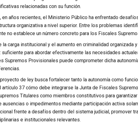
ficativas relacionadas con su función.
, en años recientes, el Ministerio Público ha enfrentado desafí
tructura organizativa a nivel superior. Entre los problemas identi
ente no establece un número concreto para los Fiscales Supremos
e la carga institucional y el aumento en criminalidad organizad
 suficiente para abordar efectivamente las necesidades actuales
les Supremos Provisionales puede comprometer dicha autonomía
ferencias.
l proyecto de ley busca fortalecer tanto la autonomía como funci
l artículo 37 cómo debe integrarse la Junta de Fiscales Supremos
upremos Titulares como miembros constitutivos para garantizar u
te ausencias o impedimentos mediante participación activa solame
ucional frente a desafíos dentro del sistema judicial, promover tr
plinarias e institucionales relevantes.