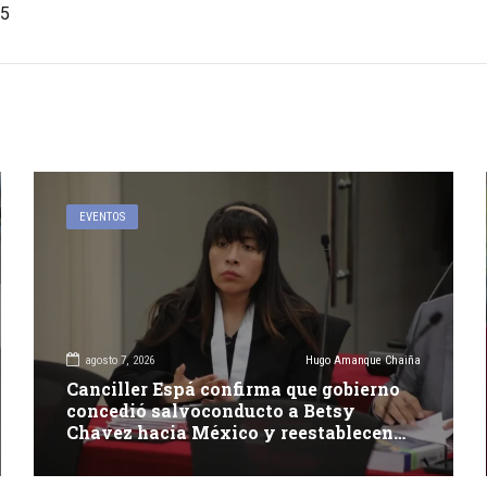
5
EVENTOS
agosto 7, 2026
Hugo Amanque Chaiña
Canciller Espá confirma que gobierno
concedió salvoconducto a Betsy
Chavez hacia México y reestablecen
relaciones con dicho país