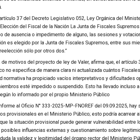
.
rtículo 37 del Decreto Legislativo 052, Ley Orgánica del Ministe
Elección del Fiscal de la Nación La Junta de Fiscales Supremo
so de ausencia o impedimento de alguno, las sesiones y votacion
ión es elegido por la Junta de Fiscales Supremos, entre sus miem
reelección sólo por otros dos.”
 de motivos del proyecto de ley de Valer, afirma que, el artículo
ico no especifica de manera clara ni actualizada cuántos Fiscal
 normativa ha propiciado vacíos interpretativos y dificultades 
iembros esté impedido o suspendido. Esto ha llevado incluso a
egún lo informado por el propio Ministerio Público
nforme al Oficio N° 333-2025-MP-FNOREF del 09.09.2025, hay sei
os provisionales en el Ministerio Público; esto podría acarrear
que la situación provisional puede generar vulnerabilidad entre l
a posibles influencias externas y cuestionamiento sobre legitimi
uda la validez y legitimidad del órgano rector del Ministerio P