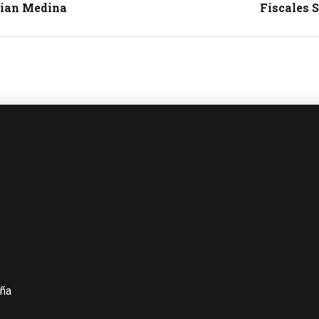
hian Medina
Fiscales 
iña