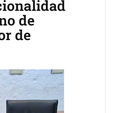
cionalidad
no de
or de