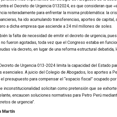
contra el Decreto de Urgencia 0132024, es que consideran que «e
cia reiteradamente para enfrentar la misma problemática: la cris
ancieras, ha ido acumulando transferencias, aportes de capital,
iero a dicha empresa que asciende a 24 mil millones de soles.
ién la falta de necesidad de emitir el decreto de urgencia, pues 
 no fueron agotadas, toda vez que el Congreso estaba en funcion
udas vía decreto, en lugar de una reforma estructural debatida,
Decreto de Urgencia 013-2024 limita la capacidad del Estado par
 esenciales. A juicio del Colegio de Abogados, los aportes a Pe
r el presupuesto para compensar el “espacio fiscal” ocupado por
e inconstitucionalidad solicitan como pretensión que se exhorte 
delante, encaucen soluciones normativas para Petro Perú mediant
cretos de urgencia”.
n Martín