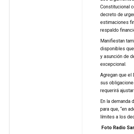
Constitucional 
decreto de urgen
estimaciones fin
respaldo financ
Manifiestan tamb
disponibles que
y asunción de de
excepcional.
Agregan que el 
sus obligaciones
requerirá ajusta
En la demanda d
para que, “en a
límites a los de
Foto Radio Sa