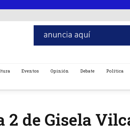
ltura
Eventos
Opinión
Debate
Política
a 2 de Gisela Vilc