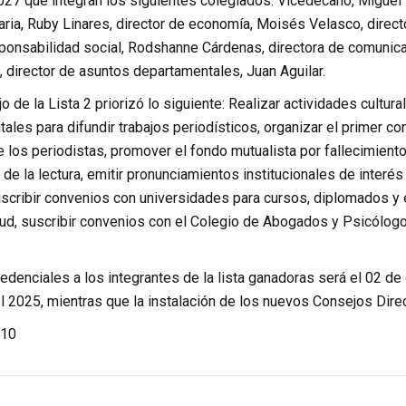
27 que integran los siguientes colegiados. Vicedecano, Miguel
aria, Ruby Linares, director de economía, Moisés Velasco, direc
sponsabilidad social, Rodshanne Cárdenas, directora de comunicac
a, director de asuntos departamentales, Juan Aguilar.
jo de la Lista 2 priorizó lo siguiente: Realizar actividades cultu
tales para difundir trabajos periodísticos, organizar el primer c
de los periodistas, promover el fondo mutualista por fallecimiento,
 de la lectura, emitir pronunciamientos institucionales de interés
uscribir convenios con universidades para cursos, diplomados y e
lud, suscribir convenios con el Colegio de Abogados y Psicólogo
edenciales a los integrantes de la lista ganadoras será el 02 de
l 2025, mientras que la instalación de los nuevos Consejos Direc
10