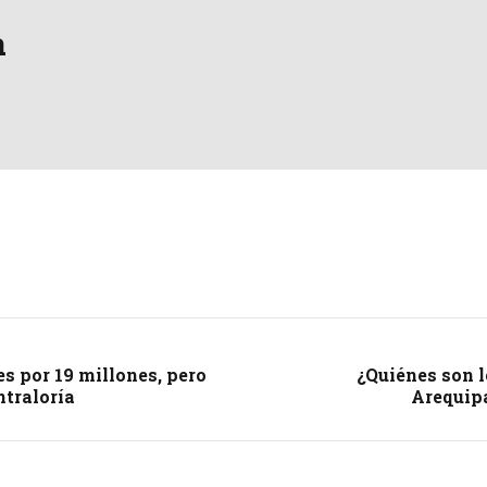
a
s por 19 millones, pero
¿Quiénes son l
ntraloría
Arequipa